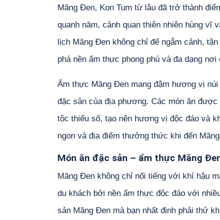
Măng Đen, Kon Tum từ lâu đã trở thành điể
quanh năm, cảnh quan thiên nhiên hùng vĩ v
lịch Măng Đen không chỉ để ngắm cảnh, tận
phá nền ẩm thực phong phú và đa dạng nơi 
Ẩm thực Măng Đen mang đậm hương vị núi r
đặc sản của địa phương. Các món ăn được c
tộc thiểu số, tạo nên hương vị độc đáo và 
ngon và địa điểm thưởng thức khi đến Măng
Món ăn đặc sản – ẩm thực Măng Đen
Măng Đen không chỉ nổi tiếng với khí hậu m
du khách bởi nền ẩm thực độc đáo với nhiề
sản Măng Đen mà bạn nhất định phải thử kh