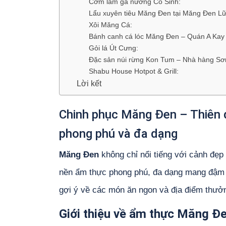
Cơm lam gà nướng Cô Sinh:
Lẩu xuyên tiêu Măng Đen tại Măng Đen L
Xôi Măng Cá:
Bánh canh cá lóc Măng Đen – Quán A Kay 
Gỏi lá Út Cưng:
Đặc sản núi rừng Kon Tum – Nhà hàng S
Shabu House Hotpot & Grill:
Lời kết
Chinh phục Măng Đen – Thiên đ
phong phú và đa dạng
Măng Đen
không chỉ nổi tiếng với cảnh đẹp
nền ẩm thực phong phú, đa dạng mang đậm 
gợi ý về các món ăn ngon và địa điểm thưở
Giới thiệu về ẩm thực Măng Đ