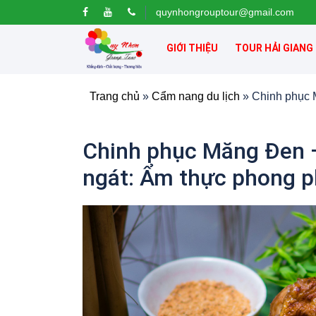
quynhongrouptour@gmail.com
GIỚI THIỆU
TOUR HẢI GIANG
Trang chủ
»
Cẩm nang du lịch
»
Chinh phục 
Chinh phục Măng Đen –
ngát: Ẩm thực phong p