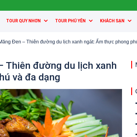
TOUR QUY NHƠN
TOUR PHÚ YÊN
KHÁCH SẠN
Măng Đen – Thiên đường du lịch xanh ngát: Ẩm thực phong ph
 Thiên đường du lịch xanh
hú và đa dạng