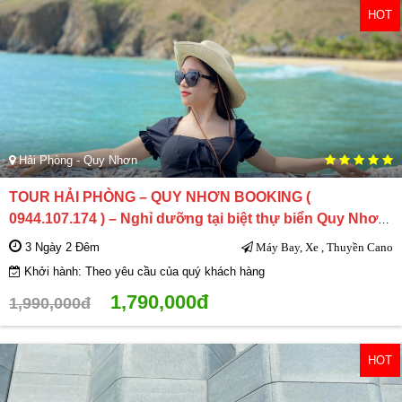
HOT
Hải Phòng - Quy Nhơn
TOUR HẢI PHÒNG – QUY NHƠN BOOKING (
0944.107.174 ) – Nghỉ dưỡng tại biệt thự biển Quy Nhơn:
Luxe và thư giãn
3 Ngày 2 Đêm
Máy Bay, Xe , Thuyền Cano
Khởi hành: Theo yêu cầu của quý khách hàng
1,790,000đ
1,990,000đ
HOT