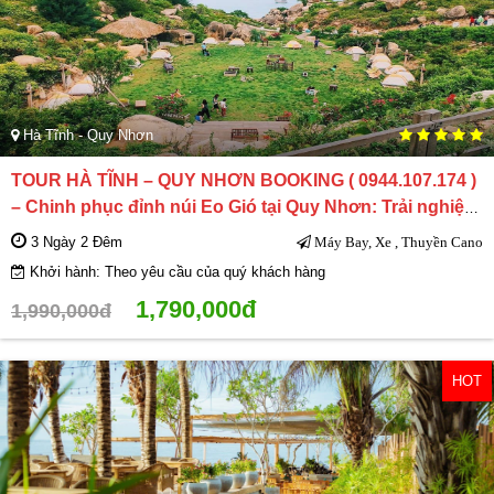
Hà Tĩnh - Quy Nhơn
TOUR HÀ TĨNH – QUY NHƠN BOOKING ( 0944.107.174 )
– Chinh phục đỉnh núi Eo Gió tại Quy Nhơn: Trải nghiệm
hiking đỉnh cao
3 Ngày 2 Đêm
Máy Bay, Xe , Thuyền Cano
Khởi hành: Theo yêu cầu của quý khách hàng
1,790,000đ
1,990,000đ
HOT