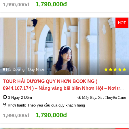
1,790,000đ
1,990,000đ
HOT
Hải Dương - Quy Nhơn
TOUR HẢI DƯƠNG QUY NHƠN BOOKING (
0944.107.174 ) – Nắng vàng bãi biển Nhơn Hội – Nơi trái
tim yêu biển hòa quyện
3 Ngày 2 Đêm
Máy Bay, Xe , Thuyền Cano
Khởi hành: Theo yêu cầu của quý khách hàng
1,790,000đ
1,990,000đ