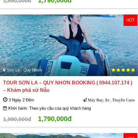
1,790,000đ
1,990,000đ
HOT
Sơn La - Quy Nhơn
TOUR SƠN LA – QUY NHƠN BOOKING ( 0944.107.174 )
– Khám phá xứ Nẫu
3 Ngày 2 Đêm
Máy Bay, Xe , Thuyền Cano
Khởi hành: Theo yêu cầu của quý khách hàng
1,790,000đ
1,990,000đ