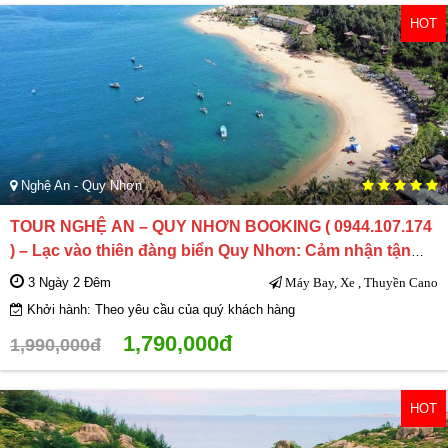
HOT
Nghệ An - Quy Nhơn
TOUR NGHỆ AN – QUY NHƠN BOOKING ( 0944.107.174
) – Lạc vào thiên đàng biển Quy Nhơn: Cảm nhận tận
cùng vẻ đẹp tự nhiên
3 Ngày 2 Đêm
Máy Bay, Xe , Thuyền Cano
Khởi hành: Theo yêu cầu của quý khách hàng
1,790,000đ
1,990,000đ
HOT