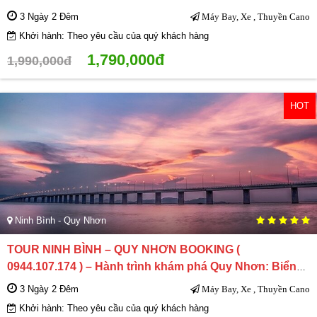
hoang sơ của biển Đông
3 Ngày 2 Đêm
Máy Bay, Xe , Thuyền Cano
Khởi hành: Theo yêu cầu của quý khách hàng
1,790,000đ
1,990,000đ
HOT
Ninh Bình - Quy Nhơn
TOUR NINH BÌNH – QUY NHƠN BOOKING (
0944.107.174 ) – Hành trình khám phá Quy Nhơn: Biển
xanh, nắng và cảm xúc
3 Ngày 2 Đêm
Máy Bay, Xe , Thuyền Cano
Khởi hành: Theo yêu cầu của quý khách hàng