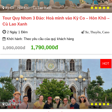
Kỳ Co - Hòn Khô - Cù Lao Xanh
Tour Quy Nhơn 3 Đảo: Hoà mình vào Kỳ Co – Hòn Khô –
Cù Lao Xanh
2 Ngày 1 Đêm
Xe, Thuyền, Cano
Khởi hành: Theo yêu cầu của quý khách hàng
1,790,000đ
1,990,000đ
HOT
Quy Nhơn