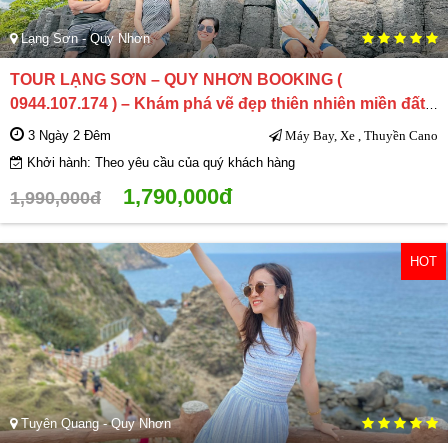
Lạng Sơn - Quy Nhơn
TOUR LẠNG SƠN – QUY NHƠN BOOKING (
0944.107.174 ) – Khám phá vẽ đẹp thiên nhiên miền đất
Võ
3 Ngày 2 Đêm
Máy Bay, Xe , Thuyền Cano
Khởi hành: Theo yêu cầu của quý khách hàng
1,790,000đ
1,990,000đ
HOT
Tuyên Quang - Quy Nhơn