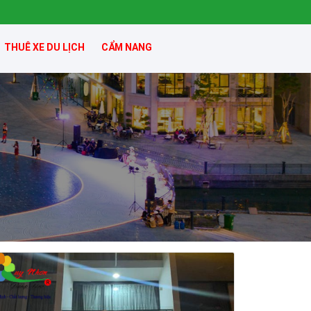
THUÊ XE DU LỊCH
CẨM NANG
Khách Sạn