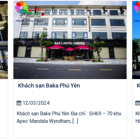
Khách Sạn
Khách sạn Baka Phú Yên
K
12/03/2024
Khách sạn Baka Phú Yên Địa chỉ : SH69 – 70 khu
Kh
Apec Mandala Wyndham, […]
Hù