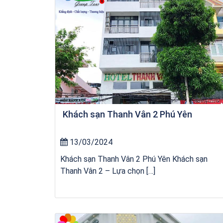
Khách sạn Thanh Vân 2 Phú Yên
13/03/2024
Khách sạn Thanh Vân 2 Phú Yên Khách sạn
Thanh Vân 2 – Lựa chọn […]
Khách Sạn