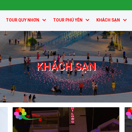
TOUR QUY NHƠN
TOUR PHÚ YÊN
KHÁCH SẠN
KHÁCH SẠN
Khách Sạn