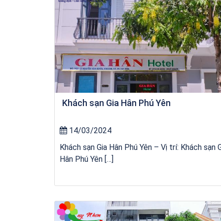
Khách sạn Gia Hân Phú Yên
14/03/2024
Khách sạn Gia Hân Phú Yên – Vị trí: Khách sạn 
Hân Phú Yên […]
Khách Sạn