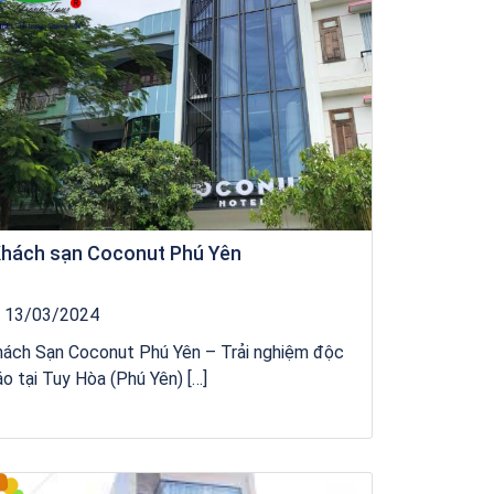
hách sạn Coconut Phú Yên
13/03/2024
hách Sạn Coconut Phú Yên – Trải nghiệm độc
o tại Tuy Hòa (Phú Yên) […]
Khách Sạn