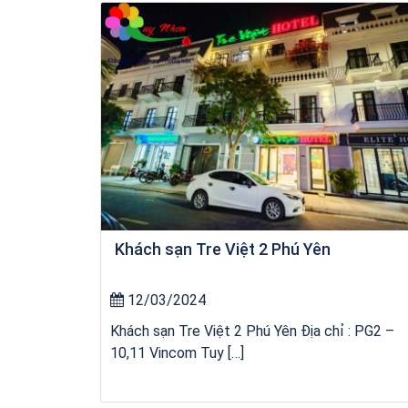
Khách Sạn
Khách sạn Tre Việt 2 Phú Yên
12/03/2024
Khách sạn Tre Việt 2 Phú Yên Địa chỉ : PG2 –
10,11 Vincom Tuy […]