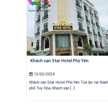
Khách sạn Star Hotel Phú Yên
13/03/2024
Khách sạn Star Hotel Phú Yên Tọa lạc tại thàn
phố Tuy Hòa, Khách sạn […]