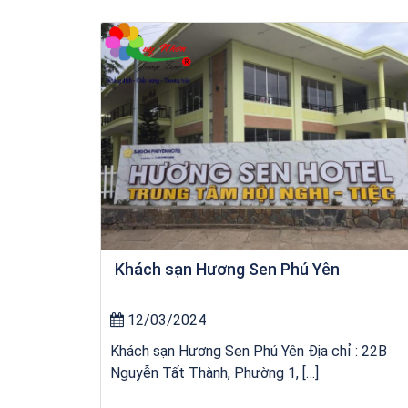
Khách Sạn
Khách sạn Hương Sen Phú Yên
12/03/2024
Khách sạn Hương Sen Phú Yên Địa chỉ : 22B
Nguyễn Tất Thành, Phường 1, […]