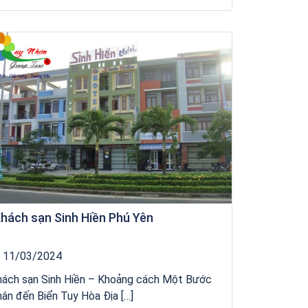
Khách Sạn
hách sạn Sinh Hiền Phú Yên
11/03/2024
hách sạn Sinh Hiền – Khoảng cách Một Bước
ân đến Biển Tuy Hòa Địa […]