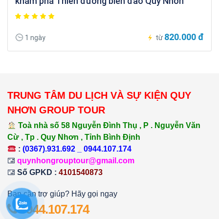
khám phá Thiên đường biển đảo Quy Nhơn
820.000 đ
1 ngày
từ
TRUNG TÂM DU LỊCH VÀ SỰ KIỆN QUY
NHƠN GROUP TOUR
Toà nhà số 58 Nguyễn Đình Thụ , P . Nguyễn Văn
Cừ , Tp . Quy Nhơn , Tỉnh Bình Định
:
(0367).931.692 _ 0944.107.174
quynhongrouptour@gmail.com
Số GPKD :
4101540873
Bạn cần trợ giúp? Hãy gọi ngay
0944.107.174