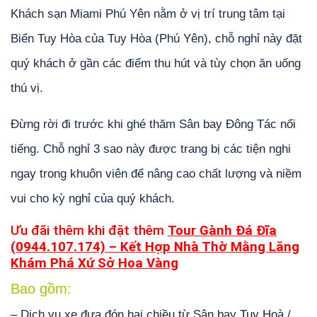
Khách sạn Miami Phú Yên nằm ở vị trí trung tâm tại
Biển Tuy Hòa của Tuy Hòa (Phú Yên), chỗ nghỉ này đặt
quý khách ở gần các điểm thu hút và tùy chọn ăn uống
thú vị.
Đừng rời đi trước khi ghé thăm Sân bay Đông Tác nổi
tiếng. Chỗ nghỉ 3 sao này được trang bị các tiện nghi
ngay trong khuôn viên để nâng cao chất lượng và niềm
vui cho kỳ nghỉ của quý khách.
Ưu đãi thêm khi đặt thêm
Tour Gành Đá Đĩa
(0944.107.174) – Kết Hợp Nhà Thờ Mằng Lăng
Khám Phá Xứ Sở Hoa Vàng
Bao gồm:
– Dịch vụ xe đưa đón hai chiều từ Sân bay Tuy Hoà /