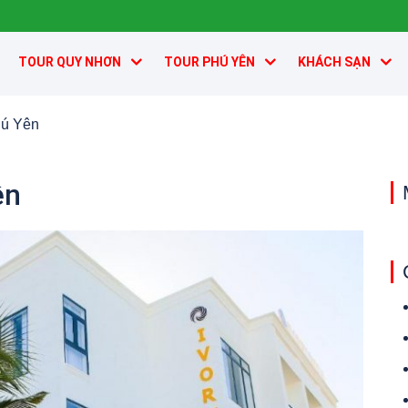
TOUR QUY NHƠN
TOUR PHÚ YÊN
KHÁCH SẠN
hú Yên
ên