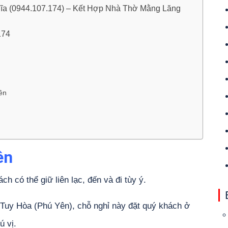
Đĩa (0944.107.174) – Kết Hợp Nhà Thờ Mằng Lăng
.174
ên
ên
ch có thể giữ liên lạc, đến và đi tùy ý.
a Tuy Hòa (Phú Yên), chỗ nghỉ này đặt quý khách ở
ú vị.