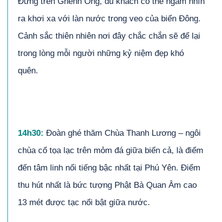
Đứng trên Ghềnh Ông, du khách có thể ngắm nhìn
ra khơi xa với làn nước trong veo của biển Đông.
Cảnh sắc thiên nhiên nơi đây chắc chắn sẽ để lại
trong lòng mỗi người những kỷ niệm đẹp khó
quên.
1
4
h30:
Đoàn ghé thăm Chùa Thanh Lương – ngôi
chùa cổ tọa lạc trên mỏm đá giữa biển cả, là điểm
đến tâm linh nổi tiếng bậc nhất tại Phú Yên. Điểm
thu hút nhất là bức tượng Phật Bà Quan Âm cao
13 mét được tạc nổi bật giữa nước.