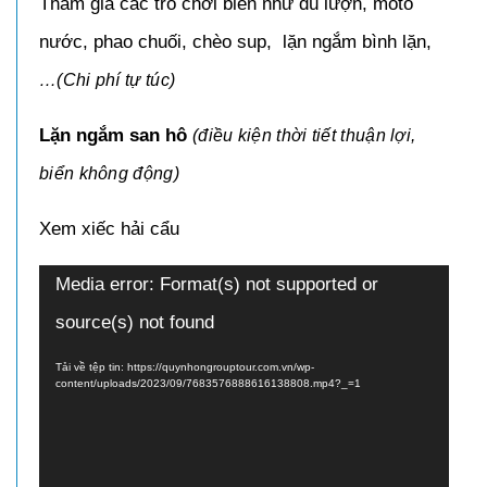
Tham gia các trò chơi biển như dù lượn, moto
nước, phao chuối, chèo sup, lặn ngắm bình lặn,
…(Chi phí tự túc)
Lặn ngắm san hô
(điều kiện thời tiết thuận lợi,
biển không động)
Xem xiếc hải cẩu
Trình
Media error: Format(s) not supported or
chơi
source(s) not found
Video
Tải về tệp tin: https://quynhongrouptour.com.vn/wp-
content/uploads/2023/09/7683576888616138808.mp4?_=1