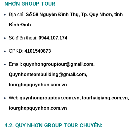
NHƠN GROUP TOUR
Địa chỉ:
Số 58 Nguyễn Đình Thụ, Tp. Quy Nhơn, tỉnh
Bình Định
Số điện thoại:
0944.107.174
GPKD:
4101540873
Email:
quynhongrouptour@gmail.com,
Quynhonteambuilding@gmail.com,
tourghepquynhon.com.vn
Web:
quynhongrouptour.com.vn
,
tourhaigiang.com.vn,
tourghepquynhon.com.vn
4.2. QUY NHƠN GROUP TOUR CHUYÊN: