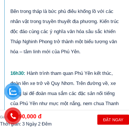
Bên trong tháp là bức phù điêu khổng lồ với các
nhân vật trong truyền thuyết địa phương. Kiến trúc
độc đáo cùng các ý nghĩa văn hóa sâu sắc khiến
Tháp Nghinh Phong trở thành một biểu tượng văn
hóa – tâm linh mới của Phú Yên.
1
6
h30:
Hành trình tham quan Phú Yên kết thúc,
đoàn lên xe trở về Quy Nhơn. Trên đường về, xe
dừng lại để đoàn mua sắm các đặc sản nổi tiếng
của Phú Yên như mực một nắng, nem chua Thanh
Yên, bánh tráng phơi sương,..
1,790,000 đ
Giá từ
ĐẶT NGAY
Thời gian: 3 Ngày 2 Đêm
Đến Quy Nhơn, xe đưa đoàn về khách sạn nhận