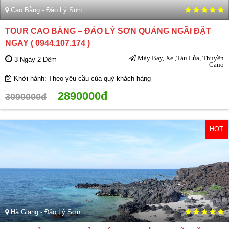
Cao Bằng - Đảo Lý Sơn
TOUR CAO BẰNG – ĐẢO LÝ SƠN QUẢNG NGÃI ĐẶT
NGAY ( 0944.107.174 )
Máy Bay, Xe ,Tàu Lửa, Thuyền
3 Ngày 2 Đêm
Cano
Khởi hành: Theo yêu cầu của quý khách hàng
2890000đ
3090000đ
HOT
Hà Giang - Đảo Lý Sơn