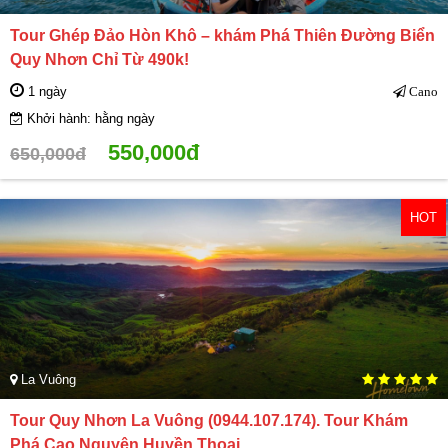
Tour Ghép Đảo Hòn Khô – khám Phá Thiên Đường Biển
Quy Nhơn Chỉ Từ 490k!
1 ngày
Cano
Khởi hành: hằng ngày
550,000đ
650,000đ
HOT
La Vuông
Tour Quy Nhơn La Vuông (0944.107.174). Tour Khám
Phá Cao Nguyên Huyền Thoại