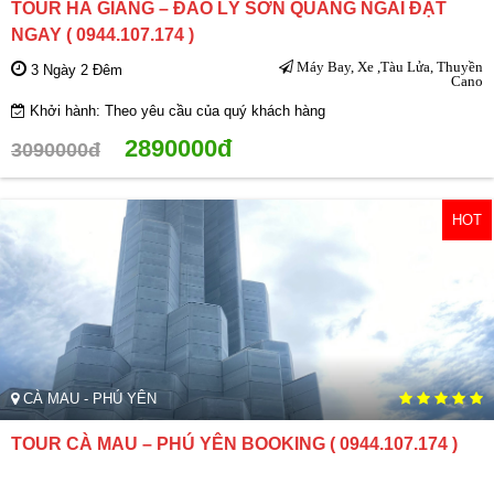
TOUR HÀ GIANG – ĐẢO LÝ SƠN QUẢNG NGÃI ĐẶT
NGAY ( 0944.107.174 )
Máy Bay, Xe ,Tàu Lửa, Thuyền
3 Ngày 2 Đêm
Cano
Khởi hành: Theo yêu cầu của quý khách hàng
2890000đ
3090000đ
HOT
CÀ MAU - PHÚ YÊN
TOUR CÀ MAU – PHÚ YÊN BOOKING ( 0944.107.174 )