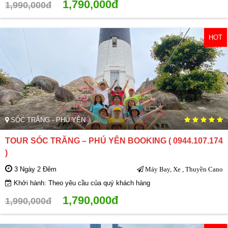
1,790,000đ
1,990,000đ
HOT
SÓC TRĂNG - PHÚ YÊN
TOUR SÓC TRĂNG – PHÚ YÊN BOOKING ( 0944.107.174
)
3 Ngày 2 Đêm
Máy Bay, Xe , Thuyền Cano
Khởi hành: Theo yêu cầu của quý khách hàng
1,790,000đ
1,990,000đ