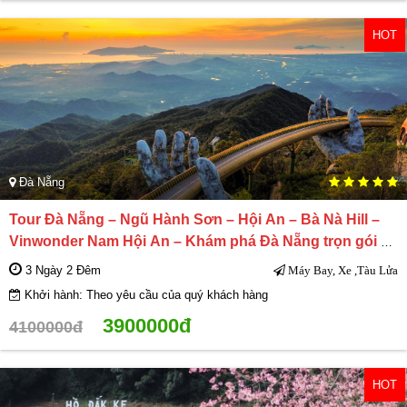
HOT
Đà Nẵng
Tour Đà Nẵng – Ngũ Hành Sơn – Hội An – Bà Nà Hill –
Vinwonder Nam Hội An – Khám phá Đà Nẵng trọn gói 3
Ngày 2 Đêm
3 Ngày 2 Đêm
Máy Bay, Xe ,Tàu Lửa
Khởi hành: Theo yêu cầu của quý khách hàng
3900000đ
4100000đ
HOT