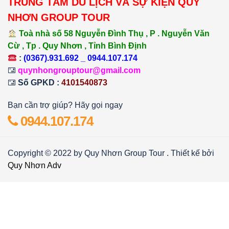
TRUNG TÂM DU LỊCH VÀ SỰ KIỆN QUY
NHƠN GROUP TOUR
Toà nhà số 58 Nguyễn Đình Thụ , P . Nguyễn Văn
Cừ , Tp . Quy Nhơn , Tỉnh Bình Định
:
(0367).931.692 _ 0944.107.174
quynhongrouptour@gmail.com
Số GPKD :
4101540873
Bạn cần trợ giúp? Hãy gọi ngay
0944.107.174
Copyright © 2022 by Quy Nhơn Group Tour . Thiết kế bởi
Quy Nhơn Adv