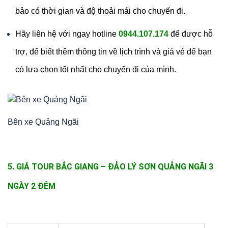
bảo có thời gian và độ thoải mái cho chuyến đi.
Hãy liên hệ với ngay hotline
0944.107.174
để được hỗ
trợ, để biết thêm thông tin về lịch trình và giá vé để bạn
có lựa chọn tốt nhất cho chuyến đi của mình.
Bên xe Quảng Ngãi
5. GIÁ TOUR BẮC GIANG – ĐẢO LÝ SƠN QUẢNG NGÃI 3
NGÀY 2 ĐÊM