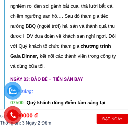
nghiệm rọi đèn soi gành bắt cua, thả lưới bắt cá,
chiêm ngưỡng san hô…. Sau đó tham gia tiệc
nướng BBQ (ngoài trời) hải sản và thành quả thu
được HDV đưa đoàn về khách sạn nghỉ ngơi. Đối
với
Quý khách tổ chức tham gia
chương trình
Gala Dinner,
kết nối các thành viên trong công ty
và dùng bữa tối.
NGÀY 03: ĐẢO BÉ – TIỄN SÂN BAY
Buổi sáng:
07h00
: Quý khách dùng điểm tâm sáng tại
khách sạn. Quý khách làm thủ tục check out
2890000 đ
Giá từ
ĐẶT NGAY
khách sạn. Tự do khám phá đảo bé bằng xe
Thời gian: 3 Ngày 2 Đêm