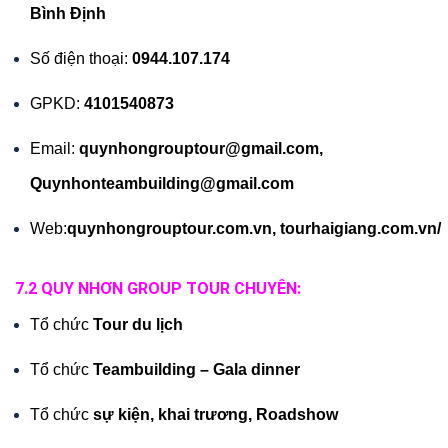
Bình Định
Số điện thoại:
0944.107.174
GPKD:
4101540873
Email:
quynhongrouptour@gmail.com,
Quynhonteambuilding@gmail.com
Web:
quynhongrouptour.com.vn
,
tourhaigiang.com.vn/
7.2 QUY NHƠN GROUP TOUR CHUYÊN:
Tổ chức
Tour du lịch
Tổ chức
Teambuilding – Gala dinner
Tổ chức
sự kiện, khai trương, Roadshow