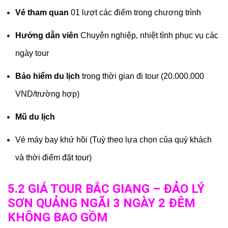
Vé tham quan
01 lượt các điểm trong chương trình
Hướng dẫn viên
Chuyên nghiệp, nhiệt tình phục vụ các
ngày tour
Bảo hiểm
du lịch
trong thời gian đi tour (20.000.000
VND/trường hợp)
Mũ du lịch
Vé máy bay khứ hồi (Tuỳ theo lựa chọn của quý khách
và thời điểm đặt tour)
5.2 GIÁ TOUR BẮC GIANG – ĐẢO LÝ
SƠN QUẢNG NGÃI 3 NGÀY 2 ĐÊM
KHÔNG BAO GỒM