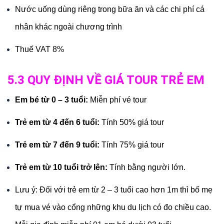
Nước uống dùng riêng trong bữa ăn và các chi phí cá
nhân khác ngoài chương trình
Thuế VAT 8%
5.3 QUY ĐỊNH VỀ GIÁ TOUR TRẺ EM
Em bé từ 0 – 3 tuổi:
Miễn phí vé tour
Trẻ em từ 4 đến 6 tuổi:
Tính 50% giá tour
Trẻ em từ 7 đến 9 tuổi:
Tính 75% giá tour
Trẻ em từ 10 tuổi trở lên:
Tính bằng người lớn.
Lưu ý: Đối với trẻ em từ 2 – 3 tuổi cao hơn 1m thì bố mẹ
tự mua vé vào cổng những khu du lịch có đo chiều cao.