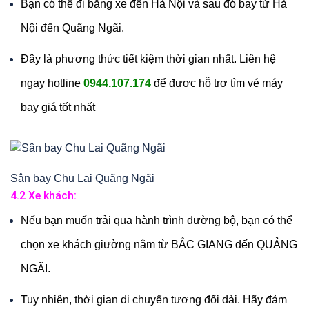
Bạn có thể đi bằng xe đến Hà Nội và sau đó bay từ Hà
Nội đến Quãng Ngãi.
Đây là phương thức tiết kiệm thời gian nhất. Liên hệ
ngay hotline
0944.107.174
để được hỗ trợ tìm vé máy
bay giá tốt nhất
Sân bay Chu Lai Quãng Ngãi
4.2 Xe khách:
Nếu bạn muốn trải qua hành trình đường bộ, bạn có thể
chọn xe khách giường nằm từ BẮC GIANG đến QUẢNG
NGÃI.
Tuy nhiên, thời gian di chuyển tương đối dài. Hãy đảm