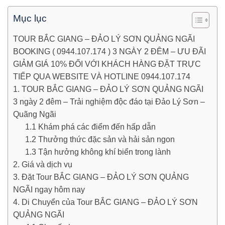
Mục lục
TOUR BẮC GIANG – ĐẢO LÝ SƠN QUẢNG NGÃI
BOOKING ( 0944.107.174 ) 3 NGÀY 2 ĐÊM – ƯU ĐÃI
GIẢM GIÁ 10% ĐỐI VỚI KHÁCH HÀNG ĐẶT TRỰC
TIẾP QUA WEBSITE VÀ HOTLINE 0944.107.174
1. TOUR BẮC GIANG – ĐẢO LÝ SƠN QUẢNG NGÃI
3 ngày 2 đêm – Trải nghiệm độc đáo tại Đảo Lý Sơn –
Quãng Ngãi
1.1 Khám phá các điểm đến hấp dẫn
1.2 Thưởng thức đặc sản và hải sản ngon
1.3 Tận hưởng không khí biển trong lành
2. Giá và dịch vụ
3. Đặt Tour BẮC GIANG – ĐẢO LÝ SƠN QUẢNG
NGÃI ngay hôm nay
4. Di Chuyển của Tour BẮC GIANG – ĐẢO LÝ SƠN
QUẢNG NGÃI