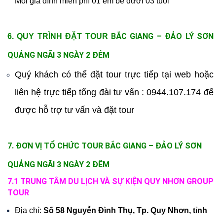
Mỗi gia đình miễn phí 01 em bé dưới 03 tuổi
BẮC GIANG – ĐẢO LÝ SƠN
6. QUY TRÌNH ĐẶT TOUR
QUẢNG NGÃI 3 NGÀY 2 ĐÊM
Quý khách có thể đặt tour trực tiếp tại web hoặc
liên hệ trực tiếp tổng đài tư vấn : 0944.107.174 để
được hỗ trợ tư vấn và đặt tour
7. ĐƠN VỊ TỔ CHỨC TOUR BẮC GIANG – ĐẢO LÝ SƠN
QUẢNG NGÃI 3 NGÀY 2 ĐÊM
7.1 TRUNG TÂM DU LỊCH VÀ SỰ KIỆN QUY NHƠN GROUP
TOUR
Địa chỉ:
Số 58 Nguyễn Đình Thụ, Tp. Quy Nhơn, tỉnh