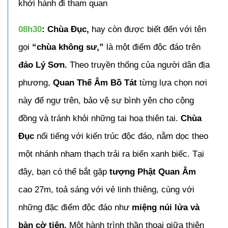
khởi hành đi tham quan
08h30
: Chùa Đục,
hay còn được biết đến với tên
gọi
“chùa không sư,”
là một điểm độc đáo trên
đảo Lý Sơn.
Theo truyền thống của người dân địa
phương,
Quan Thế Âm Bồ Tát
từng lựa chọn nơi
này để ngự trên, bảo vệ sự bình yên cho cộng
đồng và tránh khỏi những tai hoạ thiên tai.
Chùa
Đục
nổi tiếng với kiến trúc độc đáo, nằm dọc theo
một nhánh nham thạch trải ra biển xanh biếc. Tại
đây, bạn có thể bắt gặp
tượng Phật Quan Âm
cao 27m, toả sáng với vẻ linh thiêng, cùng với
những đặc điểm độc đáo như
miệng núi lửa và
bàn cờ tiên.
Một hành trình thần thoại giữa thiên