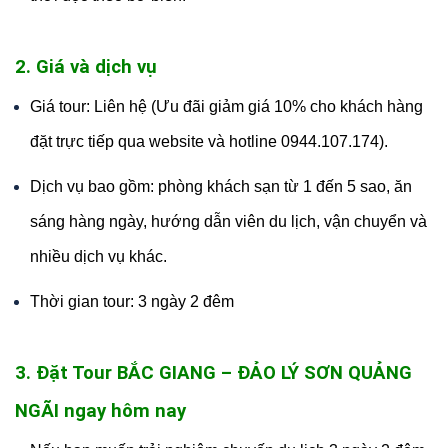
2. Giá và dịch vụ
Giá tour: Liên hệ (Ưu đãi giảm giá 10% cho khách hàng
đặt trực tiếp qua website và hotline 0944.107.174).
Dịch vụ bao gồm: phòng khách sạn từ 1 đến 5 sao, ăn
sáng hàng ngày, hướng dẫn viên du lịch, vận chuyển và
nhiều dịch vụ khác.
Thời gian tour: 3 ngày 2 đêm
3. Đặt Tour BẮC GIANG – ĐẢO LÝ SƠN QUẢNG
NGÃI ngay hôm nay