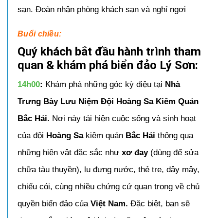
sạn. Đoàn nhận phòng khách sạn và nghỉ ngơi
Buổi chiều:
Quý khách bắt đầu hành trình tham
quan & khám phá biển đảo Lý Sơn:
14h00
:
Khám phá những góc kỳ diệu tại
Nhà
Trưng Bày Lưu Niệm Đội Hoàng Sa Kiêm Quản
Bắc Hải.
Nơi này tái hiện cuộc sống và sinh hoạt
của đội
Hoàng Sa
kiêm quản
Bắc Hải
thông qua
những hiện vật đặc sắc như
xơ đay
(dùng để sửa
chữa tàu thuyền), lu đựng nước, thẻ tre, dây mây,
chiếu cói, cùng nhiều chứng cứ quan trọng về chủ
quyền biển đảo của
Việt Nam.
Đặc biệt, bạn sẽ