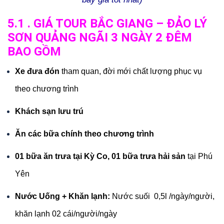
5.1 . GIÁ TOUR BẮC GIANG – ĐẢO LÝ
SƠN QUẢNG NGÃI 3 NGÀY 2 ĐÊM
BAO GỒM
X
e đưa đón
tham quan, đời mới chất lượng phục vụ
theo chương trình
Khách sạn lưu trú
Ăn các bữa chính theo chương trình
01 bữa ăn trưa tại Kỳ Co, 01 bữa trưa hải sản
tại Phú
Yên
Nước
U
ống
+ Khăn lạnh
:
Nước suối 0,5l /ngày/người,
khăn lạnh 02 cái/người/ngày