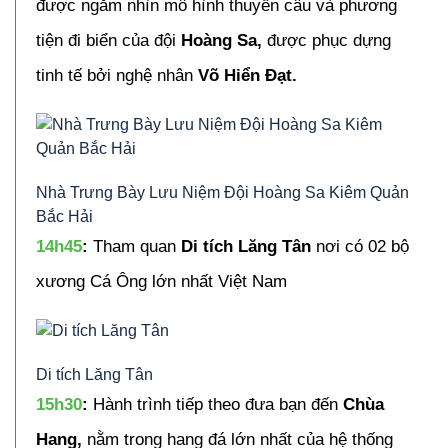
được ngắm nhìn mô hình thuyền câu và phương
tiện đi biển của đội
Hoàng Sa,
được phục dựng
tinh tế bởi nghệ nhân
Võ Hiển Đạt.
Nhà Trưng Bày Lưu Niệm Đội Hoàng Sa Kiêm Quản
Bắc Hải
14h45
:
Tham quan
Di tích Lăng Tân
nơi có 02 bộ
xương Cá Ông lớn nhất Việt Nam
Di tích Lăng Tân
15h30
:
Hành trình tiếp theo đưa bạn đến
Chùa
Hang,
nằm trong hang đá lớn nhất của hệ thống