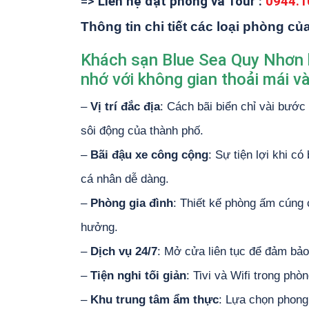
=>
Liên hệ đặt phòng và Tour :
0944.1
Thông tin chi tiết các loại phòng c
Khách sạn Blue Sea Quy Nhơn 
nhớ với không gian thoải mái và
–
Vị trí đắc địa
: Cách bãi biển chỉ vài bước
sôi động của thành phố.
–
Bãi đậu xe công cộng
: Sự tiện lợi khi c
cá nhân dễ dàng.
–
Phòng gia đình
: Thiết kế phòng ấm cúng 
hưởng.
–
Dịch vụ 24/7
: Mở cửa liên tục để đảm bảo 
–
Tiện nghi tối giản
: Tivi và Wifi trong phòn
–
Khu trung tâm ẩm thực
: Lựa chọn phong