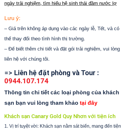
ngày trải nghiệm, tìm hiểu hệ sinh thái đầm nước lợ
Lưu ý:
– Giá trên không áp dụng vào các ngày lễ, Tết, và có
thể thay đổi theo tình hình thị trường.
– Để biết thêm chi tiết và đặt gói trải nghiệm, vui lòng
liên hệ với chúng tôi.
=>
Liên hệ đặt phòng và Tour :
0944.107.174
Thông tin chi tiết các loại phòng của khách
sạn bạn vui lòng tham khảo
tại đây
Khách sạn Canary Gold Quy Nhơn với tiện ích
1. Vị trí tuyệt vời: Khách sạn nằm sát biển, mang đến tiện