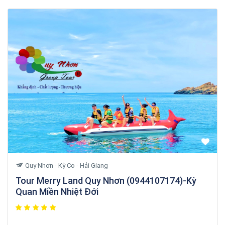
Quy Nhơn - Kỳ Co - Hải Giang
Tour Merry Land Quy Nhơn (0944107174)-Kỳ
Quan Miền Nhiệt Đới