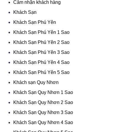
Cảm nhận khách hàng
Khách Sạn
Khách Sạn Phú Yên
Khách Sạn Phú Yên 1 Sao
Khách Sạn Phú Yên 2 Sao
Khách Sạn Phú Yên 3 Sao
Khách Sạn Phú Yên 4 Sao
Khách Sạn Phú Yên 5 Sao
Khách sạn Quy Nhơn
Khách Sạn Quy Nhơn 1 Sao
Khách Sạn Quy Nhơn 2 Sao
Khách Sạn Quy Nhơn 3 Sao
Khách Sạn Quy Nhơn 4 Sao