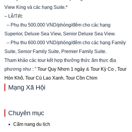
View King và các hạng Suite.*
– Lễ/Tết:
– Phụ thu 500.000 VND/phòng/đêm cho các hạng
Superior, Deluxe Sea View, Senior Deluxe Sea View.
– Phụ thu 600.000 VND/phòng/đêm cho các hạng Family
Suite, Senior Family Suite, Premier Family Suite.
Tham khảo các tour kết hợp thưởng thức ẩm thực địa
phương như : ”
Tour Quy Nhơn 1 ngày
&
Tour Kỳ Co
,
Tour
Hòn Khô
,
Tour Cù Lao Xanh
,
Tour Cồn Chim
Mạng Xã Hội
Chuyên mục
Cẩm nang du lịch