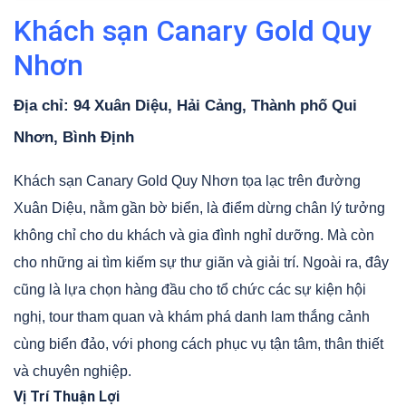
Khách sạn Canary Gold Quy
Nhơn
Địa chỉ:
94 Xuân Diệu, Hải Cảng, Thành phố Qui
Nhơn, Bình Định
Khách sạn Canary Gold Quy Nhơn tọa lạc trên đường
Xuân Diệu, nằm gần bờ biển, là điểm dừng chân lý tưởng
không chỉ cho du khách và gia đình nghỉ dưỡng. Mà còn
cho những ai tìm kiếm sự thư giãn và giải trí. Ngoài ra, đây
cũng là lựa chọn hàng đầu cho tổ chức các sự kiện hội
nghị, tour tham quan và khám phá danh lam thắng cảnh
cùng biển đảo, với phong cách phục vụ tận tâm, thân thiết
và chuyên nghiệp.
Vị Trí Thuận Lợi