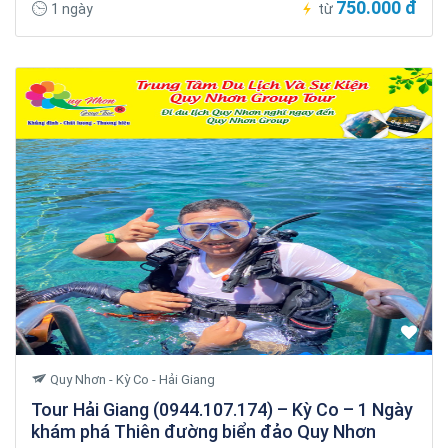
750.000 đ
1 ngày
từ
Quy Nhơn - Kỳ Co - Hải Giang
Tour Hải Giang (0944.107.174) – Kỳ Co – 1 Ngày
khám phá Thiên đường biển đảo Quy Nhơn