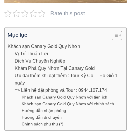
Rate this post
Mục lục
Khách sạn Canary Gold Quy Nhơn
Vị Trí Thuận Lợi
Dịch Vụ Chuyên Nghiệp
Khám Phá Quy Nhơn Tại Canary Gold
Ưu đãi thêm khi đặt thêm : Tour Kỳ Co – Eo Gió 1
ngày
=> Liên hệ đặt phòng và Tour : 0944.107.174
Khách sạn Canary Gold Quy Nhơn với tiện ích
Khách sạn Canary Gold Quy Nhơn với chính sách
Hướng dẫn nhận phòng:
Hướng dẫn di chuyển
Chính sách phụ thu (*):