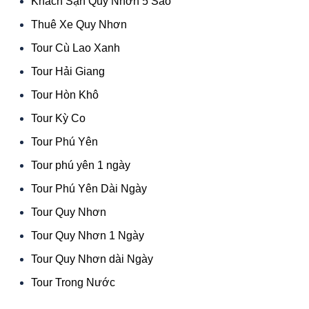
Khách Sạn Quy Nhơn 5 Sao
Thuê Xe Quy Nhơn
Tour Cù Lao Xanh
Tour Hải Giang
Tour Hòn Khô
Tour Kỳ Co
Tour Phú Yên
Tour phú yên 1 ngày
Tour Phú Yên Dài Ngày
Tour Quy Nhơn
Tour Quy Nhơn 1 Ngày
Tour Quy Nhơn dài Ngày
Tour Trong Nước