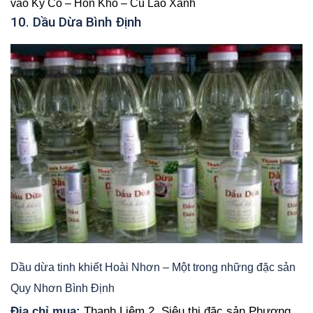
vào Kỳ Co – Hòn Khô – Cù Lao Xanh
10. Dầu Dừa Bình Định
Dầu dừa tinh khiết Hoài Nhơn – Một trong những đặc sản
Quy Nhơn Bình Định
Địa chỉ mua:
Thanh Liêm 2
,
Siêu thị đặc sản Phương