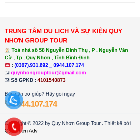
TRUNG TÂM DU LỊCH VÀ SỰ KIỆN QUY
NHƠN GROUP TOUR
Toà nhà số 58 Nguyễn Đình Thụ , P . Nguyễn Văn
Cừ , Tp . Quy Nhơn , Tỉnh Bình Định
:
(0367).931.692 _ 0944.107.174
quynhongrouptour@gmail.com
Số GPKD :
4101540873
Bạn cần trợ giúp? Hãy gọi ngay
0944.107.174
Copyright © 2022 by Quy Nhơn Group Tour . Thiết kế bởi
Quy Nhơn Adv