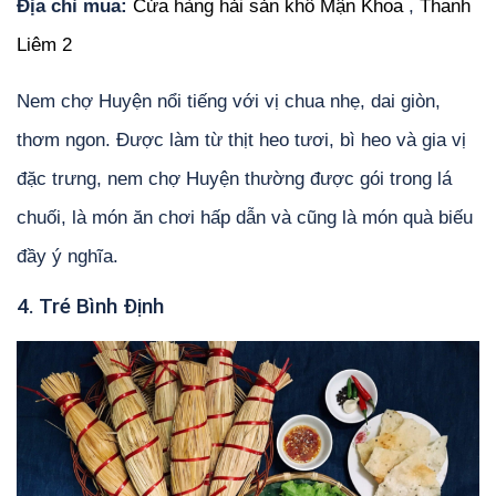
Địa chỉ mua:
Cửa hàng hải sản khô Mận Khoa
,
Thanh
Liêm 2
Nem chợ Huyện nổi tiếng với vị chua nhẹ, dai giòn,
thơm ngon. Được làm từ thịt heo tươi, bì heo và gia vị
đặc trưng, nem chợ Huyện thường được gói trong lá
chuối, là món ăn chơi hấp dẫn và cũng là món quà biếu
đầy ý nghĩa.
4. Tré Bình Định