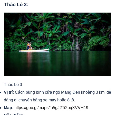
Thác Lô 3:
Thác Lô 3
Vị trí:
Cách bùng binh cửa ngõ Măng Đen khoảng 3 km, dễ
dàng di chuyển bằng xe máy hoặc ô tô.
Map:
https://goo.gl/maps/fh5gJ2Ti2pqXVVH19