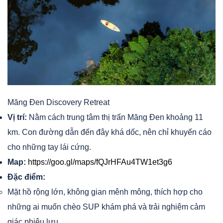
Măng Đen Discovery Retreat
Vị trí:
Nằm cách trung tâm thị trấn Măng Đen khoảng 11
km. Con đường dẫn đến đây khá dốc, nên chỉ khuyến cáo
cho những tay lái cứng.
Map:
https://goo.gl/maps/fQJrHFAu4TW1et3g6
Đặc điểm:
Mặt hồ rộng lớn, không gian mênh mông, thích hợp cho
những ai muốn chèo SUP khám phá và trải nghiệm cảm
giác phiêu lưu.