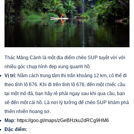
Thác Măng Cành là một địa điểm chèo SUP tuyệt vời với
nhiều góc chụp hình đẹp xung quanh hồ
Vị trí:
Nằm cách trung tâm thị trấn khoảng 12 km, có thể đi
theo tỉnh lộ 676. Khi đi trên tỉnh lộ 676, đến một chiếc cầu
tại một mỏ đá, bạn hãy rẻ phải ngay sau khi qua cầu, bạn
sẽ đến một cái hồ. Là nơi lý tưởng để chèo SUP khám phá
thiên nhiên hoang sơ.
Map:
https://goo.gl/maps/zGeBHzku2dRCg9HM6
Đặc điểm: