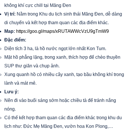
không khí cực chill tại Măng Đen
Vị trí:
Nằm trong Khu du lịch sinh thái Măng Đen, dễ dàng
di chuyển và kết hợp tham quan các địa điểm khác.
Map:
https://goo.gl/maps/xRUTAWWcVzU9gTmW9
Đặc điểm:
Diện tích 3 ha, là hồ nước ngọt lớn nhất Kon Tum.
Mặt hồ phẳng lặng, trong xanh, thích hợp để chèo thuyền
SUP thư giãn và chụp ảnh.
Xung quanh hồ có nhiều cây xanh, tạo bầu không khí trong
lành và mát mẻ.
Lưu ý:
Nên đi vào buổi sáng sớm hoặc chiều tà để tránh nắng
nóng.
Có thể kết hợp tham quan các địa điểm khác trong khu du
lịch như: Đức Mẹ Măng Đen, vườn hoa Kon Plong,…