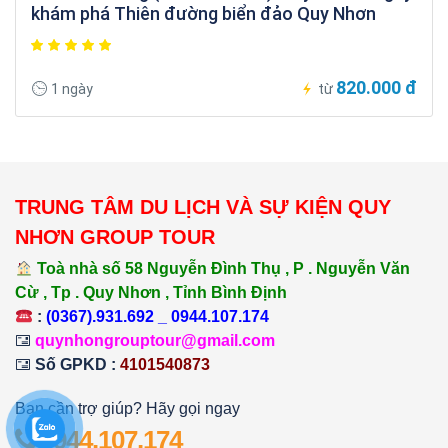
khám phá Thiên đường biển đảo Quy Nhơn
820.000 đ
1 ngày
từ
TRUNG TÂM DU LỊCH VÀ SỰ KIỆN QUY
NHƠN GROUP TOUR
Toà nhà số 58 Nguyễn Đình Thụ , P . Nguyễn Văn
Cừ , Tp . Quy Nhơn , Tỉnh Bình Định
:
(0367).931.692 _ 0944.107.174
quynhongrouptour@gmail.com
Số GPKD :
4101540873
Bạn cần trợ giúp? Hãy gọi ngay
0944.107.174