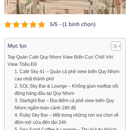
5/5 - (1 bình chọn)
Mục lục
Top Quán Cafe Quy Nhơn View Biển Cực Chill Với
View Triệu Đô
1. Cafe Sky 41 – Quán cà phê view biển Quy Nhơn
cao nhất thành phố
2. SOL Sky Bar & Lounge – Không gian rooftop sôi
động hàng đầu tại Quy Nhơn
3. Starlight Bar – Địa điểm cà phê view biển Quy
Nhơn ngắm toàn cảnh 180 độ
4. Ruby Sky Bar – Một trong những nơi vui chơi về
đêm mở cửa đến tận 24h
5. Sea Sand Coffee & Lounge – Thu hút du khách