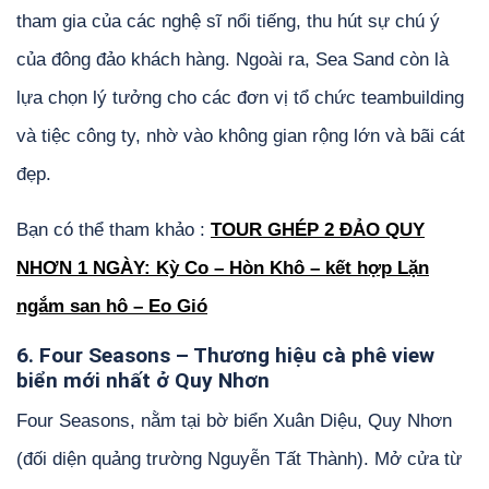
tham gia của các nghệ sĩ nổi tiếng, thu hút sự chú ý
của đông đảo khách hàng. Ngoài ra, Sea Sand còn là
lựa chọn lý tưởng cho các đơn vị tổ chức teambuilding
và tiệc công ty, nhờ vào không gian rộng lớn và bãi cát
đẹp.
Bạn có thể tham khảo :
TOUR GHÉP 2 ĐẢO QUY
NHƠN 1 NGÀY: Kỳ Co – Hòn Khô – kết hợp Lặn
ngắm san hô – Eo Gió
6. Four Seasons – Thương hiệu cà phê view
biển mới nhất ở Quy Nhơn
Four Seasons, nằm tại bờ biển Xuân Diệu, Quy Nhơn
(đối diện quảng trường Nguyễn Tất Thành). Mở cửa từ