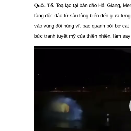
𝐐𝐮ố𝐜 𝐓ế.
Toạ lạc tại bán đảo Hải Giang, M
tầng độc đáo từ sâu lòng biển đến giữa lưng 
vào vùng đồi hùng vĩ, bao quanh bởi bờ cát
bức tranh tuyệt mỹ của thiên nhiên, làm sa
Trình
chơi
Video