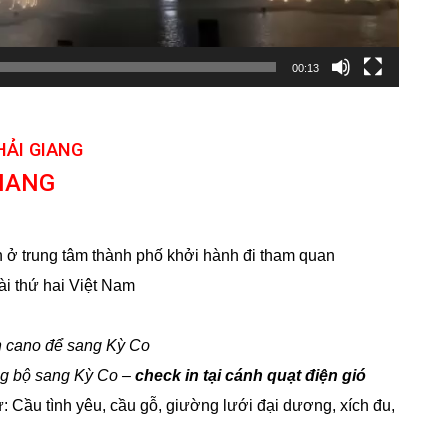
00:13
HẢI GIANG
GIANG
 ở trung tâm thành phố khởi hành đi tham quan
ài thứ hai Việt Nam
ên cano để sang Kỳ Co
ờng bộ sang Kỳ Co –
check in tại cánh quạt điện gió
: Cầu tình yêu, cầu gỗ, giường lưới đại dương, xích đu,