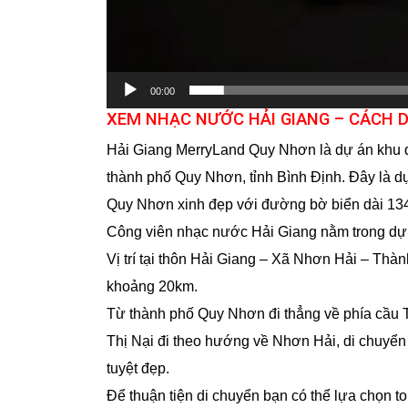
00:00
XEM NHẠC NƯỚC HẢI GIANG – CÁCH 
Hải Giang
MerryLand Quy Nhơn là dự án khu du
thành phố Quy Nhơn, tỉnh Bình Định. Đây là d
Quy Nhơn xinh đẹp với đường bờ biển dài 1
Công viên nhạc nước Hải Giang nằm trong dự á
Vị trí tại thôn Hải Giang – Xã Nhơn Hải – Th
khoảng 20km.
Từ thành phố Quy Nhơn đi thẳng về phía cầu T
Thị Nại đi theo hướng về Nhơn Hải, di chuyển
tuyệt đẹp.
Để thuận tiện di chuyển bạn có thể lựa chọn t