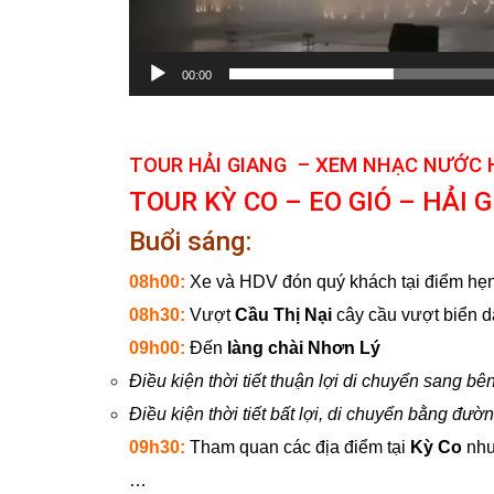
00:00
TOUR HẢI GIANG – XEM NHẠC NƯỚC 
TOUR KỲ CO – EO GIÓ – HẢI 
Buổi sáng:
08h00:
Xe và HDV đón quý khách tại điểm hẹn
08h30:
Vượt
Cầu Thị Nại
cây cầu vượt biển d
09h00:
Đến
làng chài Nhơn Lý
Điều kiện thời tiết thuận lợi di chuyển sang b
Điều kiện thời tiết bất lợi, di chuyển bằng đư
09h30:
Tham quan các địa điểm tại
Kỳ Co
như
…