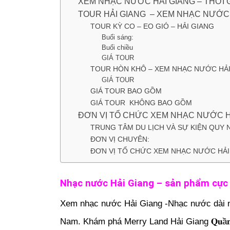
XEM NHẠC NƯỚC HẢI GIANG – THỜI 
TOUR HẢI GIANG – XEM NHẠC NƯỚC 
TOUR KỲ CO – EO GIÓ – HẢI GIANG
Buổi sáng:
Buổi chiều
GIÁ TOUR
TOUR HÒN KHÔ – XEM NHẠC NƯỚC HẢI
GIÁ TOUR
GIÁ TOUR BAO GỒM
GIÁ TOUR KHÔNG BAO GỒM
ĐƠN VỊ TỔ CHỨC XEM NHẠC NƯỚC H
TRUNG TÂM DU LỊCH VÀ SỰ KIỆN QUY
ĐƠN VỊ CHUYÊN:
ĐƠN VỊ TỔ CHỨC XEM NHẠC NƯỚC HẢI
Nhạc nước Hải Giang – sản phẩm cực 
Xem nhạc nước
Hải Giang
-Nhạc nước dài n
Nam. Khám phá Merry Land Hải Giang
𝐐𝐮ầ𝐧