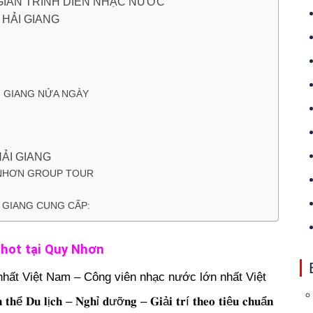
GIAN TRÌNH DIỄN NHẠC NƯỚC
HẢI GIANG
 GIANG NỬA NGÀY
ẢI GIANG
 NHƠN GROUP TOUR
 GIANG CUNG CẤP:
hot tại Quy Nhơn
hất Việt Nam – Công viên nhạc nước lớn nhất Việt
 𝐭𝐡ể 𝐃𝐮 𝐥ị𝐜𝐡 – 𝐍𝐠𝐡ỉ 𝐝ưỡ𝐧𝐠 – 𝐆𝐢ả𝐢 𝐭𝐫í 𝐭𝐡𝐞𝐨 𝐭𝐢ê𝐮 𝐜𝐡𝐮ẩ𝐧