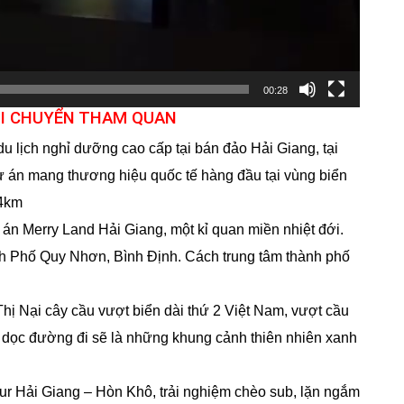
00:28
DI CHUYỂN THAM QUAN
 lịch nghỉ dưỡng cao cấp tại bán đảo Hải Giang, tại
ự án mang thương hiệu quốc tế hàng đầu tại vùng biển
34km
n Merry Land Hải Giang, một kỉ quan miền nhiệt đới.
ành Phố Quy Nhơn, Bình Định. Cách trung tâm thành phố
hị Nại cây cầu vượt biển dài thứ 2 Việt Nam, vượt cầu
 dọc đường đi sẽ là những khung cảnh thiên nhiên xanh
our Hải Giang – Hòn Khô, trải nghiệm chèo sub, lặn ngắm