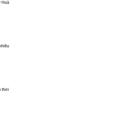
y Hoà
nhiều
 thơi