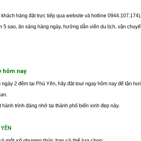
 khách hàng đặt trực tiếp qua website và hotline 0944.107.174)
 5 sao, ăn sáng hàng ngày, hướng dẫn viên du lịch, vận chuyể
y hôm nay
3 ngày 2 đêm tại Phú Yên, hãy đặt tour ngay hôm nay để tận h
bạn.
 hành trình đáng nhớ tại thành phố biển xinh đẹp này.
Ú YÊN
 một số phương thức bạn có thể lựa chọn: