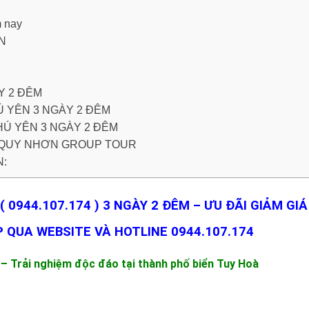
 nay
ÊN
Y 2 ĐÊM
Ú YÊN 3 NGÀY 2 ĐÊM
HÚ YÊN 3 NGÀY 2 ĐÊM
N QUY NHƠN GROUP TOUR
N:
 0944.107.174 ) 3 NGÀY 2 ĐÊM – ƯU ĐÃI GIẢM GIÁ
 QUA WEBSITE VÀ HOTLINE 0944.107.174
 Trải nghiệm độc đáo tại thành phố biển Tuy Hoà