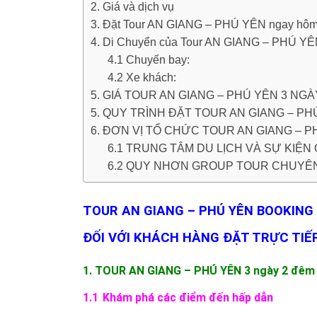
2. Giá và dịch vụ
3. Đặt Tour AN GIANG – PHÚ YÊN ngay hôm
4. Di Chuyển của Tour AN GIANG – PHÚ Y
4.1 Chuyến bay:
4.2 Xe khách:
5. GIÁ TOUR AN GIANG – PHÚ YÊN 3 NGÀ
5. QUY TRÌNH ĐẶT TOUR AN GIANG – PH
6. ĐƠN VỊ TỔ CHỨC TOUR AN GIANG – P
6.1 TRUNG TÂM DU LỊCH VÀ SỰ KIỆ
6.2 QUY NHƠN GROUP TOUR CHUYÊ
TOUR AN GIANG – PHÚ YÊN BOOKING (
ĐỐI VỚI KHÁCH HÀNG ĐẶT TRỰC TIẾP
1. TOUR AN GIANG – PHÚ YÊN 3 ngày 2 đêm –
1.1
Khám phá các điểm đến hấp dẫn