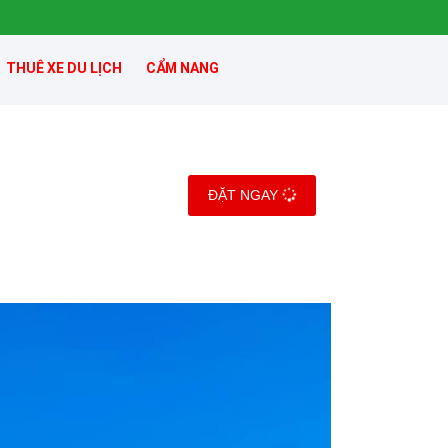
THUÊ XE DU LỊCH
CẨM NANG
ĐẶT NGAY