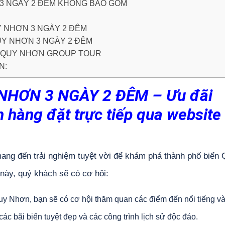
N 3 NGÀY 2 ĐÊM KHÔNG BAO GỒM
Y NHƠN 3 NGÀY 2 ĐÊM
QUY NHƠN 3 NGÀY 2 ĐÊM
ỆN QUY NHƠN GROUP TOUR
N:
NHƠN 3 NGÀY 2 ĐÊM – Ưu đãi
 hàng đặt trực tiếp qua website
ng đến trải nghiệm tuyệt vời để khám phá thành phố biển 
 này, quý khách sẽ có cơ hội:
uy Nhơn, bạn sẽ có cơ hội thăm quan các điểm đến nổi tiếng và
c bãi biển tuyệt đẹp và các công trình lịch sử độc đáo.