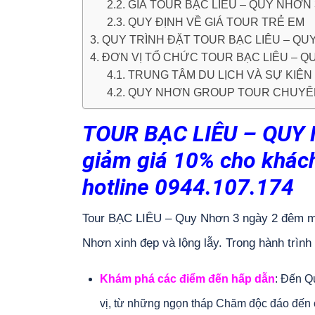
2.2. GIÁ TOUR BẠC LIÊU – QUY NHƠ
2.3. QUY ĐỊNH VỀ GIÁ TOUR TRẺ EM
3. QUY TRÌNH ĐẶT TOUR BẠC LIÊU – QU
4. ĐƠN VỊ TỔ CHỨC TOUR BẠC LIÊU – 
4.1. TRUNG TÂM DU LỊCH VÀ SỰ KI
4.2. QUY NHƠN GROUP TOUR CHUYÊ
TOUR BẠC LIÊU – QUY 
giảm giá 10% cho khách
hotline 0944.107.174
Tour BẠC LIÊU – Quy Nhơn 3 ngày 2 đêm ma
Nhơn xinh đẹp và lộng lẫy. Trong hành trình
Khám phá các điểm đến hấp dẫn
: Đến Q
vị, từ những ngọn tháp Chăm độc đáo đến cá