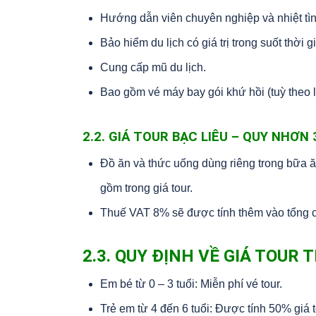
Hướng dẫn viên chuyên nghiệp và nhiệt tình
Bảo hiểm du lịch có giá trị trong suốt thời
Cung cấp mũ du lịch.
Bao gồm vé máy bay gói khứ hồi (tuỳ theo l
2.2. GIÁ TOUR BẠC LIÊU – QUY NHƠ
Đồ ăn và thức uống dùng riêng trong bữa ă
gồm trong giá tour.
Thuế VAT 8% sẽ được tính thêm vào tổng ch
2.3. QUY ĐỊNH VỀ GIÁ TOUR 
Em bé từ 0 – 3 tuổi: Miễn phí vé tour.
Trẻ em từ 4 đến 6 tuổi: Được tính 50% giá t