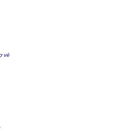
ợ vé
.