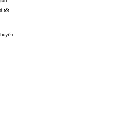
ian
á tốt
chuyển