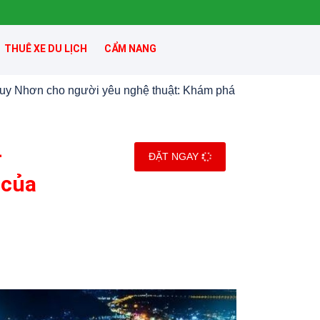
THUÊ XE DU LỊCH
CẨM NANG
 Nhơn cho người yêu nghệ thuật: Khám phá
–
ĐẶT NGAY
 của