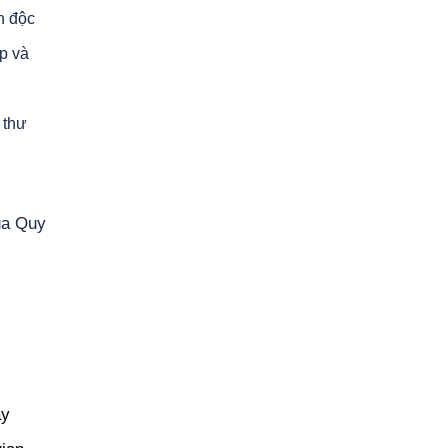
n độc
p và
 thư
ủa Quy
ay