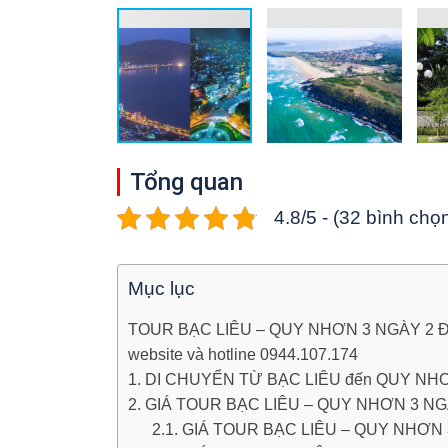
Tổng quan
4.8/5 - (32 bình chọ
Mục lục
TOUR BẠC LIÊU – QUY NHƠN 3 NGÀY 2 ĐÊM –
website và hotline 0944.107.174
1. DI CHUYỂN TỪ BẠC LIÊU đến QUY NH
2. GIÁ TOUR BẠC LIÊU – QUY NHƠN 3 N
2.1. GIÁ TOUR BẠC LIÊU – QUY NHƠ