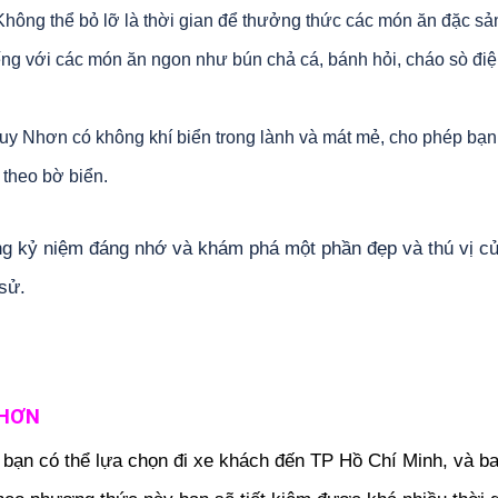
 Không thể bỏ lỡ là thời gian để thưởng thức các món ăn đặc sả
ếng với các món ăn ngon như bún chả cá, bánh hỏi, cháo sò điệ
Quy Nhơn có không khí biển trong lành và mát mẻ, cho phép bạn
 theo bờ biển.
ững kỷ niệm đáng nhớ và khám phá một phần đẹp và thú vị c
sử.
NHƠN
n có thể lựa chọn đi xe khách đến TP Hồ Chí Minh, và b