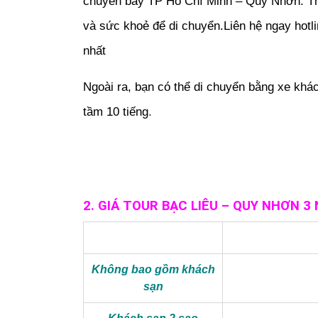
chuyến bay TP Hồ Chí Minh – Quy Nhơn. The
và sức khoẻ để di chuyển.Liên hệ ngay hotl
nhất
Ngoài ra, bạn có thể di chuyển bằng xe k
tầm 10 tiếng
.
2. GIÁ TOUR BẠC LIÊU – QUY NHƠN 3
Không bao gồm khách
sạn