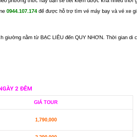
o phương thức này bạn sẽ tiết kiệm được khá nhiều thời g
ine
0944.107.174
để được hỗ trợ tìm vé máy bay và vé xe gi
hách giường nằm từ BẠC LIÊU đến QUY NHƠN. Thời gian di 
 NGÀY 2 ĐÊM
GIÁ TOUR
1,790,000