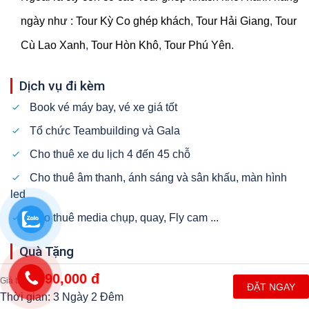
ngày như :
Tour Kỳ Co ghép khách
,
Tour Hải Giang
,
Tour
Cù Lao Xanh
,
Tour Hòn Khô
,
Tour Phú Yên
.
Dịch vụ đi kèm
Book vé máy bay, vé xe giá tốt
Tổ chức Teambuilding và Gala
Cho thuê xe du lịch 4 đến 45 chỗ
Cho thuê âm thanh, ánh sáng và sân khấu, màn hình
led
Cho thuê media chụp, quay, Fly cam ...
Quà Tặng
Tặng du khách banner treo đầu xe khi đăng kí từ 10
1,790,000 đ
Giá từ
ĐẶT NGAY
khách trở lên
Thời gian: 3 Ngày 2 Đêm