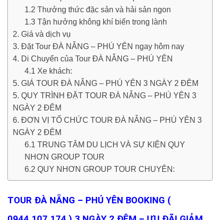
1.2 Thưởng thức đặc sản và hải sản ngon
1.3 Tận hưởng không khí biển trong lành
2. Giá và dịch vụ
3. Đặt Tour ĐÀ NẴNG – PHÚ YÊN ngay hôm nay
4. Di Chuyển của Tour ĐÀ NẴNG – PHÚ YÊN
4.1 Xe khách:
5. GIÁ TOUR ĐÀ NẴNG – PHÚ YÊN 3 NGÀY 2 ĐÊM
5. QUY TRÌNH ĐẶT TOUR ĐÀ NẴNG – PHÚ YÊN 3
NGÀY 2 ĐÊM
6. ĐƠN VỊ TỔ CHỨC TOUR ĐÀ NẴNG – PHÚ YÊN 3
NGÀY 2 ĐÊM
6.1 TRUNG TÂM DU LỊCH VÀ SỰ KIỆN QUY
NHƠN GROUP TOUR
6.2 QUY NHƠN GROUP TOUR CHUYÊN:
TOUR ĐÀ NẴNG – PHÚ YÊN BOOKING (
0944.107.174 ) 3 NGÀY 2 ĐÊM – ƯU ĐÃI GIẢM