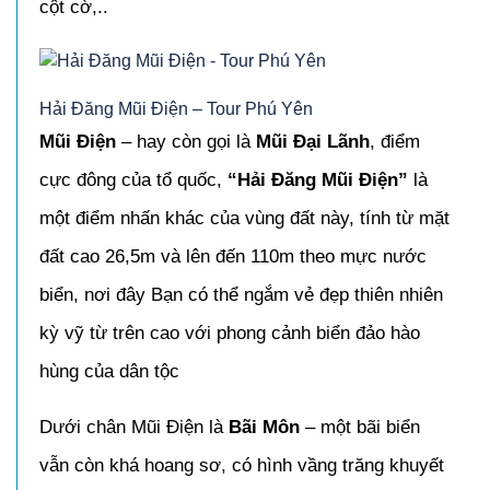
cột cờ,..
Hải Đăng Mũi Điện – Tour Phú Yên
Mũi Điện
– hay còn gọi là
Mũi Đại Lãnh
, điểm
cực đông của tổ quốc,
“Hải Đăng Mũi Điện”
là
một điểm nhấn khác của vùng đất này, tính từ mặt
đất cao 26,5m và lên đến 110m theo mực nước
biển, nơi đây Bạn có thể ngắm vẻ đẹp thiên nhiên
kỳ vỹ từ trên cao với phong cảnh biển đảo hào
hùng của dân tộc
Dưới chân Mũi Điện là
Bãi Môn
– một bãi biển
vẫn còn khá hoang sơ, có hình vầng trăng khuyết