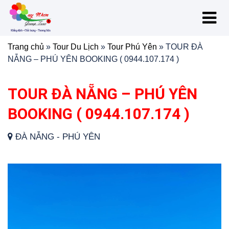
Trang chủ
»
Tour Du Lịch
»
Tour Phú Yên
»
TOUR ĐÀ
NẴNG – PHÚ YÊN BOOKING ( 0944.107.174 )
TOUR ĐÀ NẴNG – PHÚ YÊN
BOOKING ( 0944.107.174 )
ĐÀ NẴNG - PHÚ YÊN