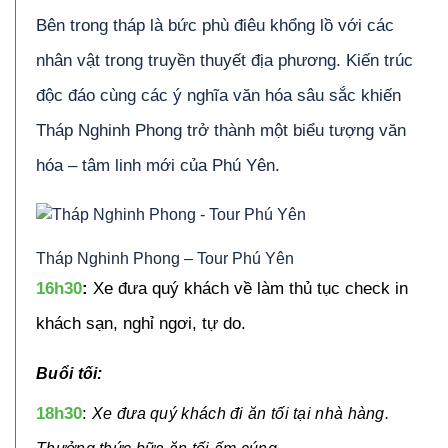
Bên trong tháp là bức phù điêu khổng lồ với các
nhân vật trong truyền thuyết địa phương. Kiến trúc
độc đáo cùng các ý nghĩa văn hóa sâu sắc khiến
Tháp Nghinh Phong trở thành một biểu tượng văn
hóa – tâm linh mới của Phú Yên.
Tháp Nghinh Phong – Tour Phú Yên
16h30
:
Xe đưa quý khách về làm thủ tục check in
khách sạn, nghỉ ngơi, tự do.
Buổi tối:
18h30
:
Xe đưa quý khách đi ăn tối tại nhà hàng.