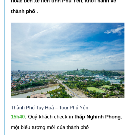
hoặc bên xe liên tỉnh Phú Yên, khởi hành về
thành phố .
Thành Phố Tuy Hoà – Tour Phú Yên
15h40
:
Quý khách check in
tháp Nghinh Phong
,
một biểu tượng mới của thành phố