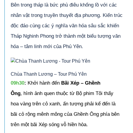
Bên trong tháp là bức phù điêu khổng lồ với các
nhân vật trong truyền thuyết địa phương. Kiến trúc
độc đáo cùng các ý nghĩa văn hóa sâu sắc khiến
Tháp Nghinh Phong trở thành một biểu tượng văn
hóa – tâm linh mới của Phú Yên.
Chùa Thanh Lương – Tour Phú Yên
09h30
:
Khởi hành đến
Bãi Xép – Ghềnh
Ông
, hình ảnh quen thuộc từ Bộ phim Tôi thấy
hoa vàng trên cỏ xanh, ấn tượng phải kể đến là
bãi cỏ rộng mênh mông của Ghềnh Ông phía bên
trên một bãi Xép sóng vỗ hiền hòa.