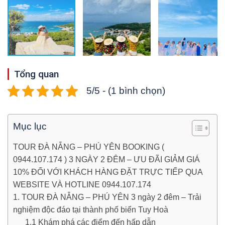
Tổng quan
5/5 - (1 bình chọn)
Mục lục
TOUR ĐÀ NẴNG – PHÚ YÊN BOOKING (
0944.107.174 ) 3 NGÀY 2 ĐÊM – ƯU ĐÃI GIẢM GIÁ
10% ĐỐI VỚI KHÁCH HÀNG ĐẶT TRỰC TIẾP QUA
WEBSITE VÀ HOTLINE 0944.107.174
1. TOUR ĐÀ NẴNG – PHÚ YÊN 3 ngày 2 đêm – Trải
nghiệm độc đáo tại thành phố biển Tuy Hoà
1.1 Khám phá các điểm đến hấp dẫn