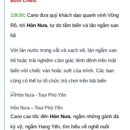
Buổi Chiều:
13h30
:
Cano đưa quý khách dạo quanh vịnh Vũng
Rô, tới
Hòn Nưa
, tự do tắm biển và lặn ngắm san
hô
Với làn nước trong vắt và sạch sẽ, lặn ngắm san
hô hoặc trải nghiệm cảm giác lênh đênh trên mặt
biển với chiếc ván hoặc suft của mình. Các bạn
cũng có thể tự tổ chức trò chơi trên bãi biển
Hòn Nưa – Tour Phú Yên
Cano cao tốc đến
Hòn Nưa
, ngắm những gành đá
kỳ vỹ, ngắm Hang Yến, tìm hiều về nghề nuôi