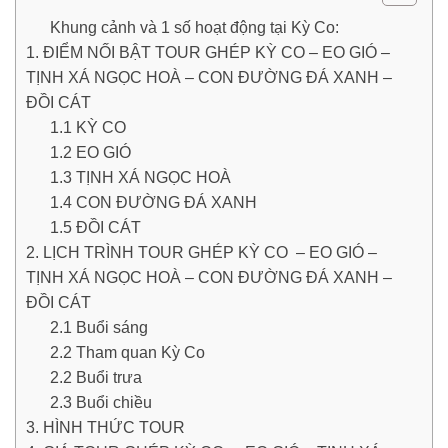
Khung cảnh và 1 số hoạt động tại Kỳ Co:
1. ĐIỂM NỐI BẬT TOUR GHÉP KỲ CO – EO GIÓ –
TỊNH XÁ NGỌC HOÀ – CON ĐƯỜNG ĐÁ XANH –
ĐỒI CÁT
1.1 KỲ CO
1.2 EO GIÓ
1.3 TỊNH XÁ NGỌC HOÀ
1.4 CON ĐƯỜNG ĐÁ XANH
1.5 ĐỒI CÁT
2. LỊCH TRÌNH TOUR GHÉP KỲ CO – EO GIÓ –
TỊNH XÁ NGỌC HOÀ – CON ĐƯỜNG ĐÁ XANH –
ĐỒI CÁT
2.1 Buổi sáng
2.2 Tham quan Kỳ Co
2.2 Buổi trưa
2.3 Buổi chiều
3. HÌNH THỨC TOUR