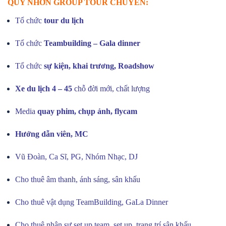
QUY NHƠN GROUP TOUR CHUYÊN:
Tổ chức
tour du lịch
Tổ chức
Teambuilding – Gala dinner
Tổ chức
sự kiện, khai trương, Roadshow
Xe du lịch 4 – 45
chỗ đời mới, chất lượng
Media
quay phim, chụp ảnh, flycam
Hướng dẫn viên, MC
Vũ Đoàn, Ca Sĩ, PG, Nhóm Nhạc, DJ
Cho thuê âm thanh, ánh sáng, sân khấu
Cho thuê vật dụng TeamBuilding, GaLa Dinner
Cho thuê nhân sự set up team, set up, trang trí sân khấu