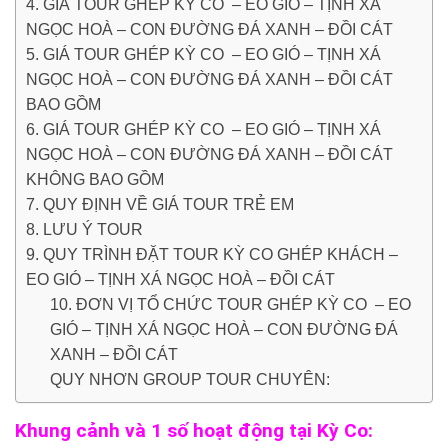
4. GIÁ TOUR GHÉP KỲ CO – EO GIÓ – TỊNH XÁ
NGỌC HOÀ – CON ĐƯỜNG ĐÁ XANH – ĐỒI CÁT
5. GIÁ TOUR GHÉP KỲ CO – EO GIÓ – TỊNH XÁ
NGỌC HOÀ – CON ĐƯỜNG ĐÁ XANH – ĐỒI CÁT
BAO GỒM
6. GIÁ TOUR GHÉP KỲ CO – EO GIÓ – TỊNH XÁ
NGỌC HOÀ – CON ĐƯỜNG ĐÁ XANH – ĐỒI CÁT
KHÔNG BAO GỒM
7. QUY ĐỊNH VỀ GIÁ TOUR TRẺ EM
8. LƯU Ý TOUR
9. QUY TRÌNH ĐẶT TOUR KỲ CO GHÉP KHÁCH –
EO GIÓ – TỊNH XÁ NGỌC HOÀ – ĐỒI CÁT
10. ĐƠN VỊ TỔ CHỨC TOUR GHÉP KỲ CO – EO
GIÓ – TỊNH XÁ NGỌC HOÀ – CON ĐƯỜNG ĐÁ
XANH – ĐỒI CÁT
QUY NHƠN GROUP TOUR CHUYÊN:
Khung cảnh và 1 số hoạt động tại Kỳ Co: