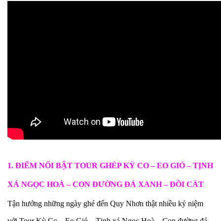
1. ĐIỂM NỐI BẬT TOUR GHÉP KỲ CO – EO GIÓ – TỊNH
XÁ NGỌC HOÀ – CON ĐƯỜNG ĐÁ XANH – ĐỒI CÁT
Tận hưởng những ngày ghé đến Quy Nhơn thật nhiều kỷ niệm
với
Tour Kỳ Co – Eo Gió
– Tịnh xá Ngọc Hoà – Con đường đá