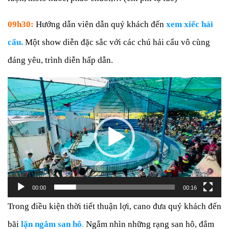
09h30:
Hướng dẫn viên dẫn quý khách đến
xem
xiếc hải
cẩu.
Một show diễn đặc sắc với các chú hải cẩu vô cùng
đáng yêu, trình diễn hấp dẫn.
Trình
chơi
Video
00:00
00:16
Trong điều kiện thời tiết thuận lợi, cano đưa quý khách đến
bãi
lặn ngắm san hô
.
Ngắm nhìn những rạng san hô, đắm