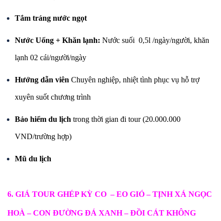
Tắm tráng nước ngọt
Nước
U
ống
+ Khăn lạnh
:
Nước suối 0,5l /ngày/người, khăn
lạnh 02 cái/người/ngày
Hướng dẫn viên
Chuyên nghiệp, nhiệt tình phục vụ hỗ trợ
xuyên suốt chương trình
Bảo hiểm
du lịch
trong thời gian đi tour (20.000.000
VND/trường hợp)
Mũ du lịch
6. GIÁ TOUR
GHÉP
KỲ CO – EO GIÓ – TỊNH XÁ NGỌC
HOÀ – CON ĐƯỜNG ĐÁ XANH – ĐỒI CÁT
KHÔNG