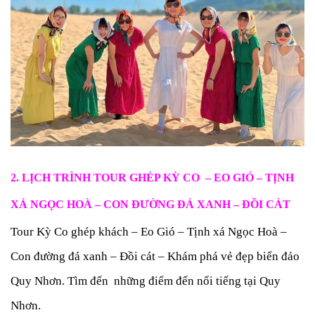
2. LỊCH TRÌNH
TOUR GHÉP KỲ CO – EO GIÓ – TỊNH
XÁ NGỌC HOÀ – CON ĐƯỜNG ĐÁ XANH – ĐỒI CÁT
Tour Kỳ Co ghép khách – Eo Gió – Tịnh xá Ngọc Hoà –
Con đường đá xanh – Đồi cát – Khám phá vẻ đẹp biển đảo
Quy Nhơn. Tìm đến những điểm đến nổi tiếng tại Quy
Nhơn.