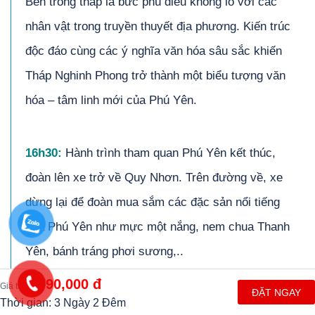
Bên trong tháp là bức phù điêu khổng lồ với các
nhân vật trong truyền thuyết địa phương. Kiến trúc
độc đáo cùng các ý nghĩa văn hóa sâu sắc khiến
Tháp Nghinh Phong trở thành một biểu tượng văn
hóa – tâm linh mới của Phú Yên.
1
6
h30:
Hành trình tham quan Phú Yên kết thúc,
đoàn lên xe trở về Quy Nhơn. Trên đường về, xe
dừng lại để đoàn mua sắm các đặc sản nổi tiếng
của Phú Yên như mực một nắng, nem chua Thanh
Yên, bánh tráng phơi sương,..
1,790,000 đ
Đến Quy Nhơn, xe đưa đoàn về khách sạn nhận
Giá từ
ĐẶT NGAY
Thời gian: 3 Ngày 2 Đêm
phòng và nghỉ ngơi sau một ngày tham quan mệt