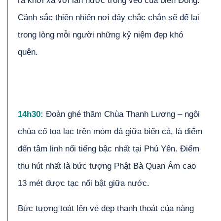
ra khơi xa với làn nước trong veo của biển Đông.
Cảnh sắc thiên nhiên nơi đây chắc chắn sẽ để lại
trong lòng mỗi người những kỷ niệm đẹp khó
quên.
1
4
h30:
Đoàn ghé thăm Chùa Thanh Lương – ngôi
chùa cổ tọa lạc trên mỏm đá giữa biển cả, là điểm
đến tâm linh nổi tiếng bậc nhất tại Phú Yên. Điểm
thu hút nhất là bức tượng Phật Bà Quan Âm cao
13 mét được tạc nổi bật giữa nước.
Bức tượng toát lên vẻ đẹp thanh thoát của nàng