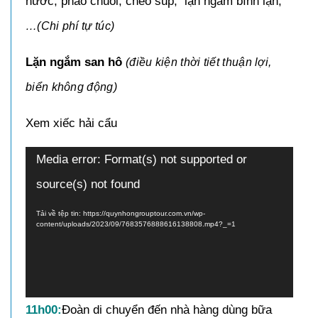
nước, phao chuối, chèo sup, lặn ngắm bình lặn,
…(Chi phí tự túc)
Lặn ngắm san hô
(điều kiện thời tiết thuận lợi,
biển không động)
Xem xiếc hải cẩu
Trình
Media error: Format(s) not supported or
chơi
source(s) not found
Video
Tải về tệp tin: https://quynhongrouptour.com.vn/wp-
content/uploads/2023/09/7683576888616138808.mp4?_=1
11h00:
Đoàn di chuyển đến nhà hàng dùng bữa