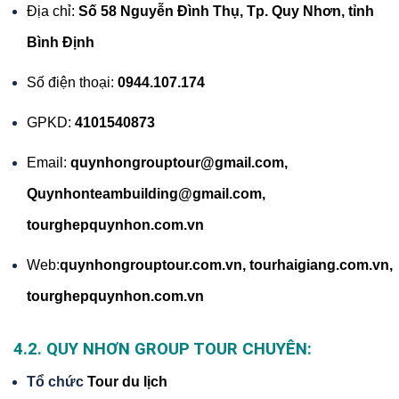
Địa chỉ:
Số 58 Nguyễn Đình Thụ, Tp. Quy Nhơn, tỉnh
Bình Định
Số điện thoại:
0944.107.174
GPKD:
4101540873
Email:
quynhongrouptour@gmail.com,
Quynhonteambuilding@gmail.com,
tourghepquynhon.com.vn
Web:
quynhongrouptour.com.vn
,
tourhaigiang.com.vn,
tourghepquynhon.com.vn
4.2. QUY NHƠN GROUP TOUR CHUYÊN:
Tổ chức
Tour du lịch