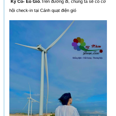
Kỳ Co- Eo Gió
.Trên đường đi, chúng ta sẽ có cơ
hội check-in tại Cánh quạt điện gió