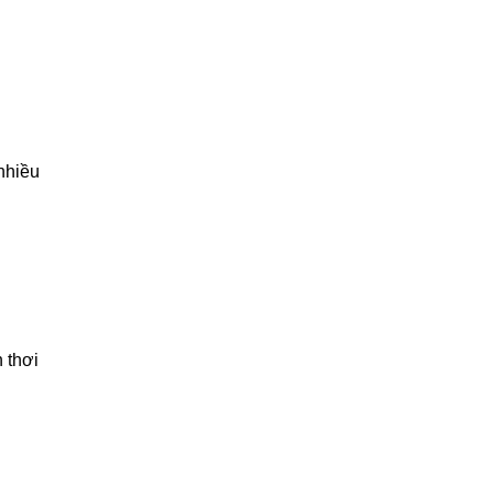
nhiều
 thơi