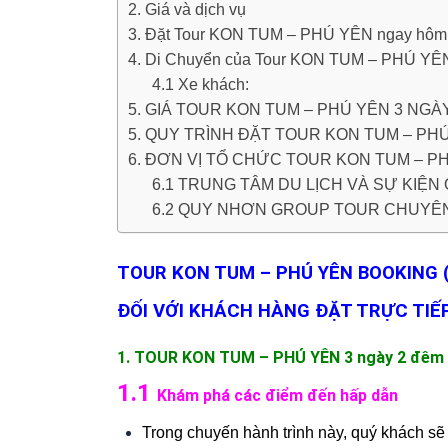
2. Giá và dịch vụ
3. Đặt Tour KON TUM – PHÚ YÊN ngay hôm
4. Di Chuyển của Tour KON TUM – PHÚ YÊ
4.1 Xe khách:
5. GIÁ TOUR KON TUM – PHÚ YÊN 3 NGÀ
5. QUY TRÌNH ĐẶT TOUR KON TUM – PH
6. ĐƠN VỊ TỔ CHỨC TOUR KON TUM – P
6.1 TRUNG TÂM DU LỊCH VÀ SỰ KIỆ
6.2 QUY NHƠN GROUP TOUR CHUYÊ
TOUR KON TUM – PHÚ YÊN BOOKING ( 
ĐỐI VỚI KHÁCH HÀNG ĐẶT TRỰC TIẾP
1. TOUR KON TUM – PHÚ YÊN 3 ngày 2 đêm –
1.1
Khám phá các điểm đến hấp dẫn
Trong chuyến hành trình này, quý khách sẽ