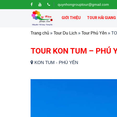
quynhongrouptour@gmail.com
GIỚI THIỆU
TOUR HẢI GIANG
Trang chủ
»
Tour Du Lịch
»
Tour Phú Yên
»
TO
TOUR KON TUM – PHÚ YÊ
KON TUM - PHÚ YÊN