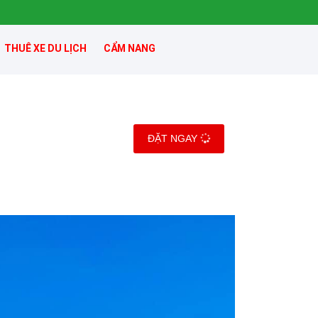
THUÊ XE DU LỊCH
CẨM NANG
ĐẶT NGAY