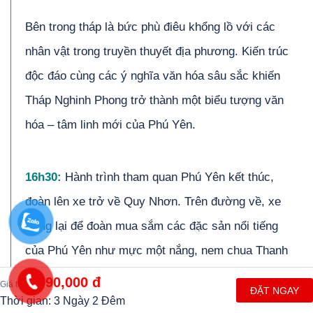
Bên trong tháp là bức phù điêu khổng lồ với các
nhân vật trong truyền thuyết địa phương. Kiến trúc
độc đáo cùng các ý nghĩa văn hóa sâu sắc khiến
Tháp Nghinh Phong trở thành một biểu tượng văn
hóa – tâm linh mới của Phú Yên.
1
6
h30:
Hành trình tham quan Phú Yên kết thúc,
đoàn lên xe trở về Quy Nhơn. Trên đường về, xe
dừng lại để đoàn mua sắm các đặc sản nổi tiếng
của Phú Yên như mực một nắng, nem chua Thanh
Yên, bánh tráng phơi sương,..
1,790,000 đ
Giá từ
ĐẶT NGAY
Thời gian: 3 Ngày 2 Đêm
Đến Quy Nhơn, xe đưa đoàn về khách sạn nhận