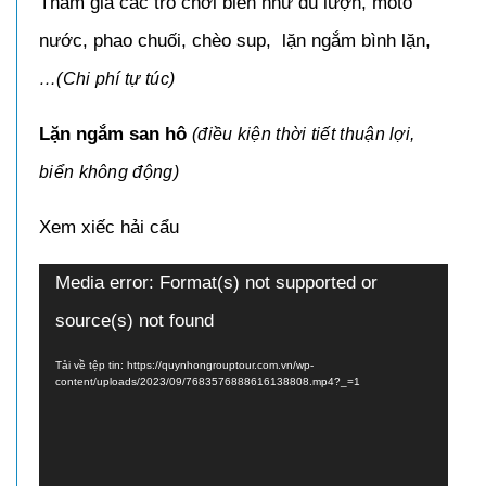
Tham gia các trò chơi biển như dù lượn, moto
nước, phao chuối, chèo sup, lặn ngắm bình lặn,
…(Chi phí tự túc)
Lặn ngắm san hô
(điều kiện thời tiết thuận lợi,
biển không động)
Xem xiếc hải cẩu
Trình
Media error: Format(s) not supported or
chơi
source(s) not found
Video
Tải về tệp tin: https://quynhongrouptour.com.vn/wp-
content/uploads/2023/09/7683576888616138808.mp4?_=1