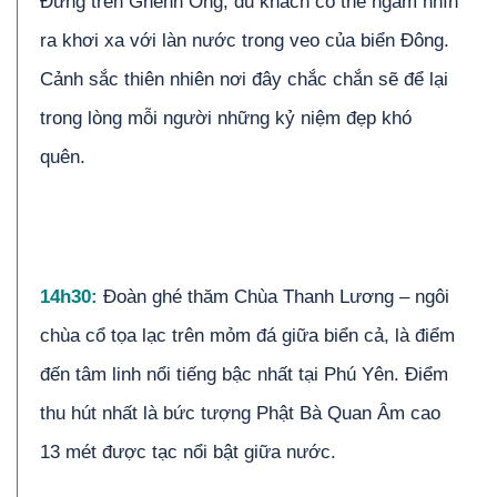
Đứng trên Ghềnh Ông, du khách có thể ngắm nhìn
ra khơi xa với làn nước trong veo của biển Đông.
Cảnh sắc thiên nhiên nơi đây chắc chắn sẽ để lại
trong lòng mỗi người những kỷ niệm đẹp khó
quên.
1
4
h30:
Đoàn ghé thăm Chùa Thanh Lương – ngôi
chùa cổ tọa lạc trên mỏm đá giữa biển cả, là điểm
đến tâm linh nổi tiếng bậc nhất tại Phú Yên. Điểm
thu hút nhất là bức tượng Phật Bà Quan Âm cao
13 mét được tạc nổi bật giữa nước.