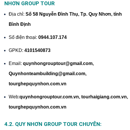
NHƠN GROUP TOUR
Địa chỉ:
Số 58 Nguyễn Đình Thụ, Tp. Quy Nhơn, tỉnh
Bình Định
Số điện thoại:
0944.107.174
GPKD:
4101540873
Email:
quynhongrouptour@gmail.com,
Quynhonteambuilding@gmail.com,
tourghepquynhon.com.vn
Web:
quynhongrouptour.com.vn
,
tourhaigiang.com.vn,
tourghepquynhon.com.vn
4.2. QUY NHƠN GROUP TOUR CHUYÊN: