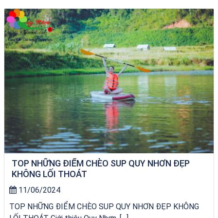
bãi tắm Quy Nhơn
TOP NHỮNG ĐIỂM CHÈO SUP QUY NHƠN ĐẸP
KHÔNG LỐI THOÁT
11/06/2024
TOP NHỮNG ĐIỂM CHÈO SUP QUY NHƠN ĐẸP KHÔNG