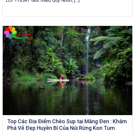
LỐI THOÁT Giới thiệu Quy Nhơn, […]
bãi tắm Quy Nhơn
Top Các Địa Điểm Chèo Sup tại Măng Đen : Khám
Phá Vẻ Đẹp Huyền Bí Của Núi Rừng Kon Tum