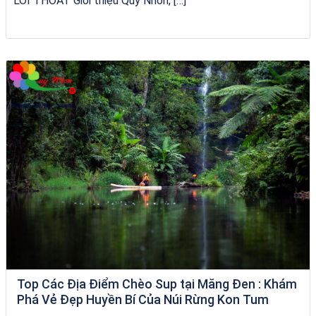
LỐI THOÁT Giới thiệu Quy Nhơn, […]
chèo SUP tại Quy Nhơn
Top Các Địa Điểm Chèo Sup tại Măng Đen : Khám
Phá Vẻ Đẹp Huyền Bí Của Núi Rừng Kon Tum