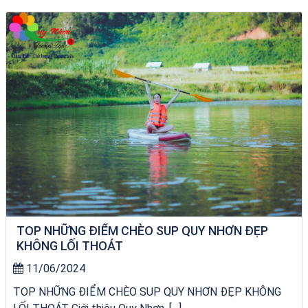
chèo SUP tại Quy Nhơn
TOP NHỮNG ĐIỂM CHÈO SUP QUY NHƠN ĐẸP
KHÔNG LỐI THOÁT
11/06/2024
TOP NHỮNG ĐIỂM CHÈO SUP QUY NHƠN ĐẸP KHÔNG