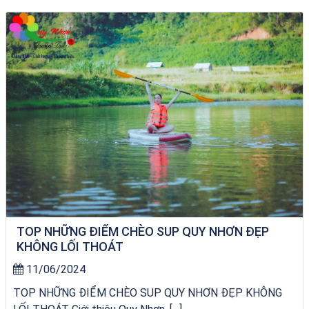
City Tour Quy Nhơn
TOP NHỮNG ĐIỂM CHÈO SUP QUY NHƠN ĐẸP
KHÔNG LỐI THOÁT
11/06/2024
TOP NHỮNG ĐIỂM CHÈO SUP QUY NHƠN ĐẸP KHÔNG