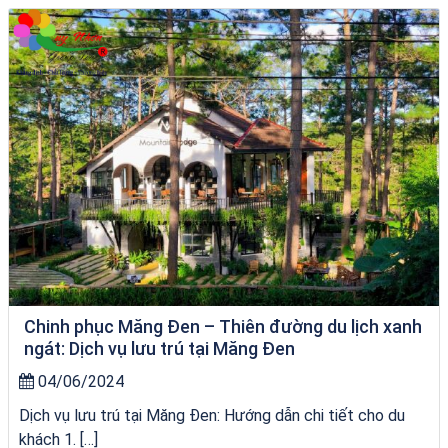
du thuyền trên biển Quy Nhơn
Chinh phục Măng Đen – Thiên đường du lịch xanh
ngát: Dịch vụ lưu trú tại Măng Đen
04/06/2024
Dịch vụ lưu trú tại Măng Đen: Hướng dẫn chi tiết cho du
khách 1. […]