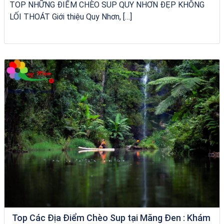
TOP NHỮNG ĐIỂM CHÈO SUP QUY NHƠN ĐẸP KHÔNG
LỐI THOÁT Giới thiệu Quy Nhơn, […]
du thuyền trên biển Quy Nhơn
Top Các Địa Điểm Chèo Sup tại Măng Đen : Khám