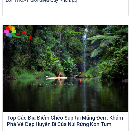
LỐI THOÁT Giới thiệu Quy Nhơn, […]
Homestay Đẹp Tại Măng Đen
Top Các Địa Điểm Chèo Sup tại Măng Đen : Khám
Phá Vẻ Đẹp Huyền Bí Của Núi Rừng Kon Tum