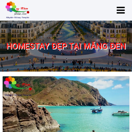
HOMESTAY ĐẸP TẠI MĂNG ĐEN
Homestay Đẹp Tại Măng Đen