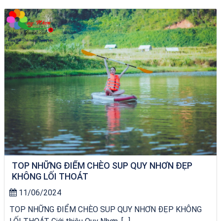
Khách sạn Alicia Phú Yên
TOP NHỮNG ĐIỂM CHÈO SUP QUY NHƠN ĐẸP
KHÔNG LỐI THOÁT
11/06/2024
TOP NHỮNG ĐIỂM CHÈO SUP QUY NHƠN ĐẸP KHÔNG