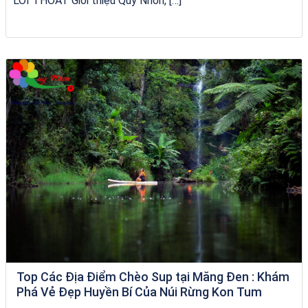
LỐI THOÁT Giới thiệu Quy Nhơn, […]
Khách sạn Alicia Phú Yên
Top Các Địa Điểm Chèo Sup tại Măng Đen : Khám
Phá Vẻ Đẹp Huyền Bí Của Núi Rừng Kon Tum