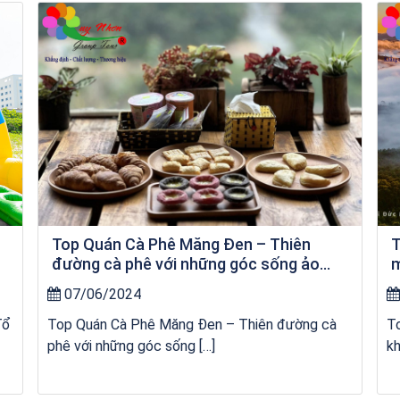
Khách sạn Dezon Quy Nhơn
Top Quán Cà Phê Măng Đen – Thiên
T
đường cà phê với những góc sống ảo
m
“chất lừ”
07/06/2024
Tổ
Top Quán Cà Phê Măng Đen – Thiên đường cà
T
phê với những góc sống […]
kh