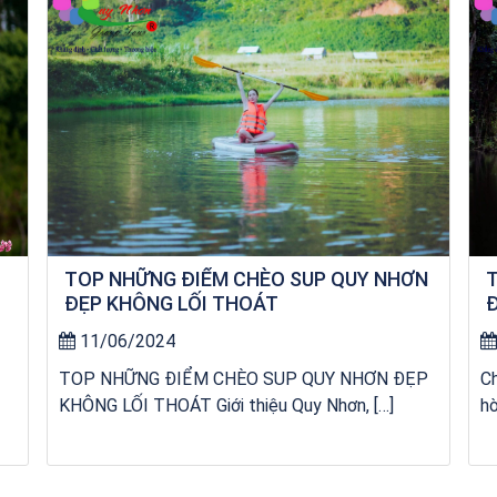
TOP NHỮNG ĐIỂM CHÈO SUP QUY NHƠN
T
ĐẸP KHÔNG LỐI THOÁT
Đ
R
11/06/2024
TOP NHỮNG ĐIỂM CHÈO SUP QUY NHƠN ĐẸP
C
KHÔNG LỐI THOÁT Giới thiệu Quy Nhơn, […]
hò