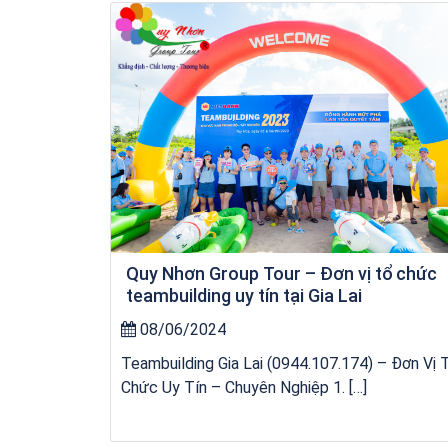
Khách sạn Dezon Quy Nhơn
Quy Nhơn Group Tour – Đơn vị tổ chức
teambuilding uy tín tại Gia Lai
08/06/2024
Teambuilding Gia Lai (0944.107.174) – Đơn Vị 
Chức Uy Tín – Chuyên Nghiệp 1. […]