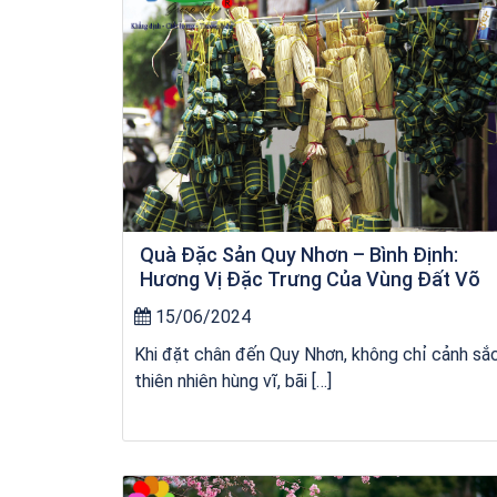
Quà Đặc Sản Quy Nhơn – Bình Định:
Hương Vị Đặc Trưng Của Vùng Đất Võ
15/06/2024
Khi đặt chân đến Quy Nhơn, không chỉ cảnh sắ
thiên nhiên hùng vĩ, bãi […]
Khách sạn Dezon Quy Nhơn