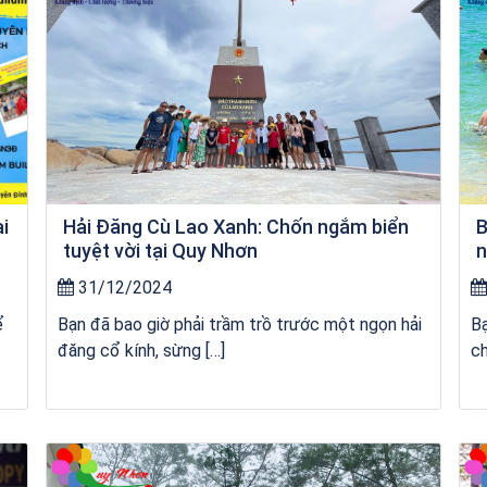
ai
Hải Đăng Cù Lao Xanh: Chốn ngắm biển
B
tuyệt vời tại Quy Nhơn
n
31/12/2024
ể
Bạn đã bao giờ phải trầm trồ trước một ngọn hải
Bạ
đăng cổ kính, sừng […]
ch
Khách sạn Dezon Quy Nhơn