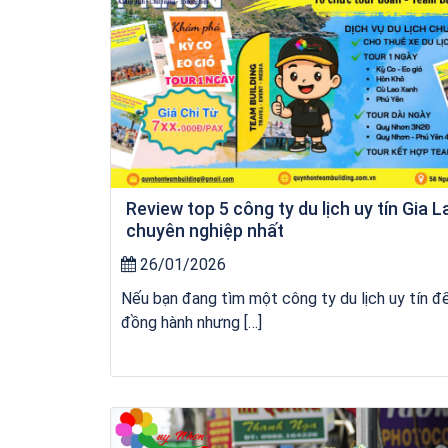
Review top 5 công ty du lịch uy tín Gia L
chuyên nghiệp nhất
26/01/2026
Nếu bạn đang tìm một công ty du lịch uy tín đ
đồng hành nhưng […]
Khách sạn Dezon Quy Nhơn