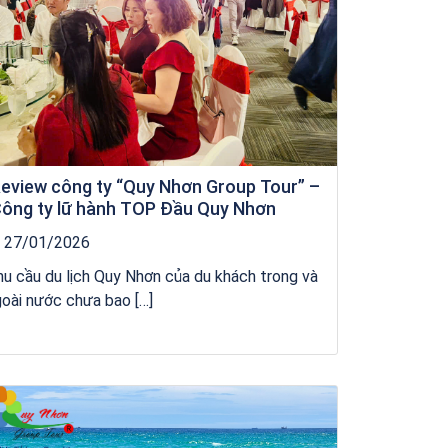
eview công ty “Quy Nhơn Group Tour” –
ông ty lữ hành TOP Đầu Quy Nhơn
27/01/2026
u cầu du lịch Quy Nhơn của du khách trong và
oài nước chưa bao […]
Khách sạn Dezon Quy Nhơn