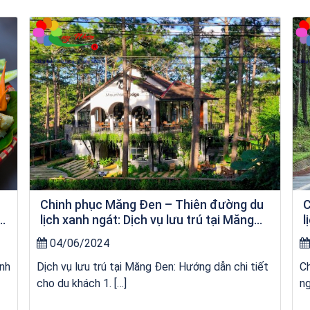
Khách sạn Money Fine Quy Nhơn
u
Chinh phục Măng Đen – Thiên đường du
C
a
lịch xanh ngát: Dịch vụ lưu trú tại Măng
l
Đen
04/06/2024
anh
Dịch vụ lưu trú tại Măng Đen: Hướng dẫn chi tiết
Ch
cho du khách 1. […]
ng