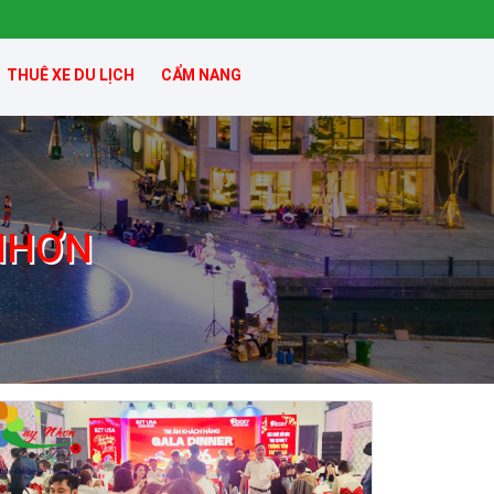
THUÊ XE DU LỊCH
CẨM NANG
NHƠN
Khách sạn Money Fine Quy Nhơn