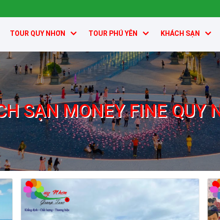
TOUR QUY NHƠN
TOUR PHÚ YÊN
KHÁCH SẠN
CH SẠN MONEY FINE QUY 
Khách sạn Money Fine Quy Nhơn