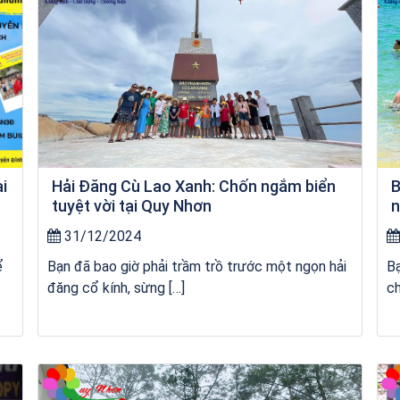
ai
Hải Đăng Cù Lao Xanh: Chốn ngắm biển
B
tuyệt vời tại Quy Nhơn
n
31/12/2024
ể
Bạn đã bao giờ phải trầm trồ trước một ngọn hải
Bạ
đăng cổ kính, sừng […]
ch
Khách sạn Money Fine Quy Nhơn