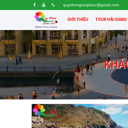
quynhongrouptour@gmail.com
GIỚI THIỆU
TOUR HẢI GIANG
KHÁ
Khách sạn Money Fine Quy Nhơn