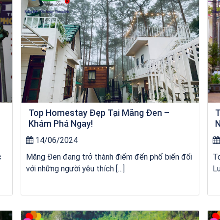
Top Homestay Đẹp Tại Măng Đen –
T
Khám Phá Ngay!
N
14/06/2024
c
Măng Đen đang trở thành điểm đến phổ biến đối
T
với những người yêu thích […]
Lư
Khách sạn Money Fine Quy Nhơn