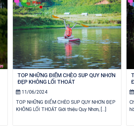
TOP NHỮNG ĐIỂM CHÈO SUP QUY NHƠN
T
ĐẸP KHÔNG LỐI THOÁT
Đ
R
11/06/2024
TOP NHỮNG ĐIỂM CHÈO SUP QUY NHƠN ĐẸP
C
KHÔNG LỐI THOÁT Giới thiệu Quy Nhơn, […]
hò