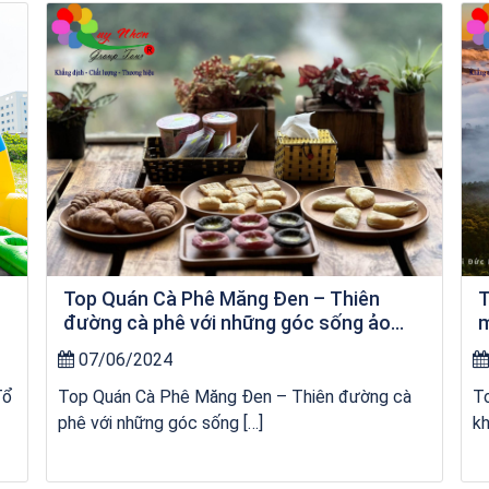
Khách sạn Money Fine Quy Nhơn
Top Quán Cà Phê Măng Đen – Thiên
T
đường cà phê với những góc sống ảo
m
“chất lừ”
07/06/2024
Tổ
Top Quán Cà Phê Măng Đen – Thiên đường cà
T
phê với những góc sống […]
kh