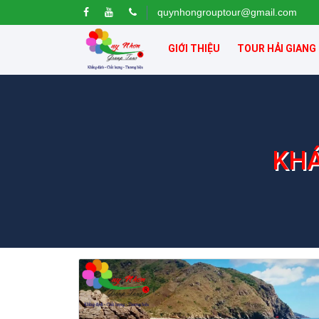
quynhongrouptour@gmail.com
GIỚI THIỆU
TOUR HẢI GIANG
KHÁ
Khách sạn Star Hotel Phú Yên