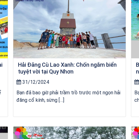
ai
Hải Đăng Cù Lao Xanh: Chốn ngắm biển
B
tuyệt vời tại Quy Nhơn
n
31/12/2024
ể
Bạn đã bao giờ phải trầm trồ trước một ngọn hải
Bạ
đăng cổ kính, sừng […]
ch
Khách sạn Star Hotel Phú Yên