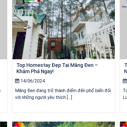
Top Homestay Đẹp Tại Măng Đen –
T
Khám Phá Ngay!
N
14/06/2024
c
Măng Đen đang trở thành điểm đến phổ biến đối
T
với những người yêu thích […]
Lư
Khách sạn Star Hotel Phú Yên