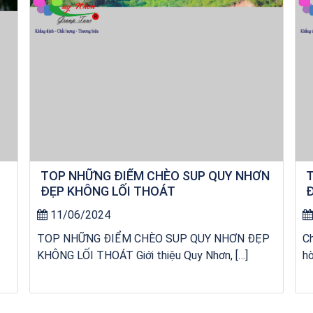
TOP NHỮNG ĐIỂM CHÈO SUP QUY NHƠN
T
ĐẸP KHÔNG LỐI THOÁT
Đ
R
11/06/2024
TOP NHỮNG ĐIỂM CHÈO SUP QUY NHƠN ĐẸP
C
KHÔNG LỐI THOÁT Giới thiệu Quy Nhơn, […]
hò