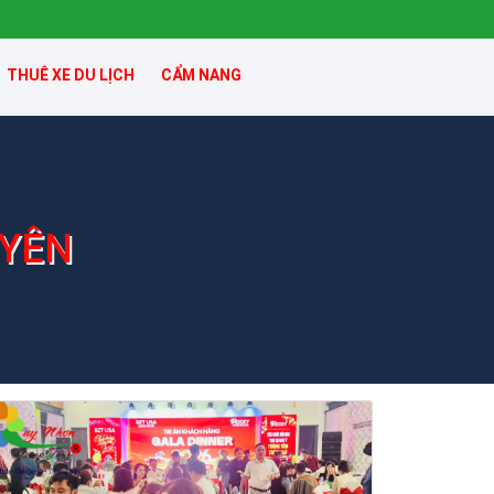
THUÊ XE DU LỊCH
CẨM NANG
 YÊN
Khách sạn Star Hotel Phú Yên