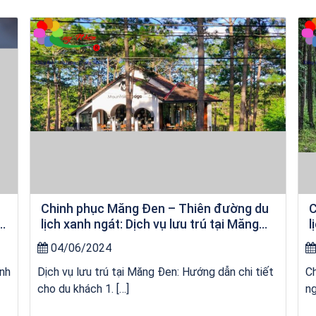
Khách sạn Star Hotel Phú Yên
u
Chinh phục Măng Đen – Thiên đường du
C
a
lịch xanh ngát: Dịch vụ lưu trú tại Măng
l
Đen
04/06/2024
anh
Dịch vụ lưu trú tại Măng Đen: Hướng dẫn chi tiết
Ch
cho du khách 1. […]
ng