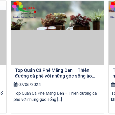
Khách sạn Star Hotel Phú Yên
Top Quán Cà Phê Măng Đen – Thiên
T
đường cà phê với những góc sống ảo
m
“chất lừ”
07/06/2024
Tổ
Top Quán Cà Phê Măng Đen – Thiên đường cà
T
phê với những góc sống […]
kh