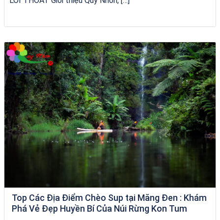
LỐI THOÁT Giới thiệu Quy Nhơn, […]
Khách sạn Việt Nam Taste
Top Các Địa Điểm Chèo Sup tại Măng Đen : Khám
Phá Vẻ Đẹp Huyền Bí Của Núi Rừng Kon Tum