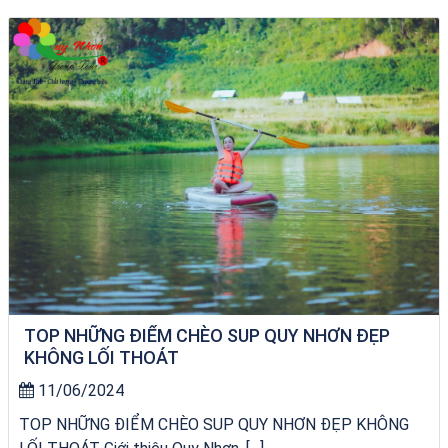
Khách sạn Việt Nam Taste
TOP NHỮNG ĐIỂM CHÈO SUP QUY NHƠN ĐẸP
KHÔNG LỐI THOÁT
11/06/2024
TOP NHỮNG ĐIỂM CHÈO SUP QUY NHƠN ĐẸP KHÔNG