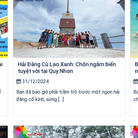
ai
Hải Đăng Cù Lao Xanh: Chốn ngắm biển
B
tuyệt vời tại Quy Nhơn
n
31/12/2024
ể
Bạn đã bao giờ phải trầm trồ trước một ngọn hải
Bạ
đăng cổ kính, sừng […]
ch
Khách sạn Xavia