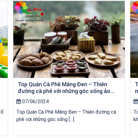
Khách sạn Xavia
Top Quán Cà Phê Măng Đen – Thiên
T
đường cà phê với những góc sống ảo
m
“chất lừ”
07/06/2024
Tổ
Top Quán Cà Phê Măng Đen – Thiên đường cà
T
phê với những góc sống […]
kh