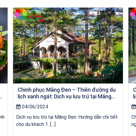
Khách sạn Xavia
u
Chinh phục Măng Đen – Thiên đường du
C
a
lịch xanh ngát: Dịch vụ lưu trú tại Măng
l
Đen
04/06/2024
anh
Dịch vụ lưu trú tại Măng Đen: Hướng dẫn chi tiết
Ch
cho du khách 1. […]
ng