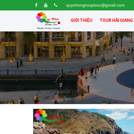
quynhongrouptour@gmail.com
GIỚI THIỆU
TOUR HẢI GIANG
Khách sạn Xavia