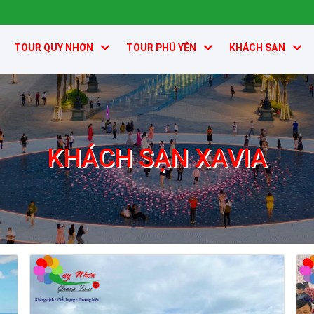
TOUR QUY NHƠN
TOUR PHÚ YÊN
KHÁCH SẠN
KHÁCH SẠN XAVIA
Khách sạn Xavia