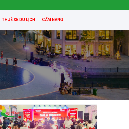
THUÊ XE DU LỊCH
CẨM NANG
Khách sạn Xavia