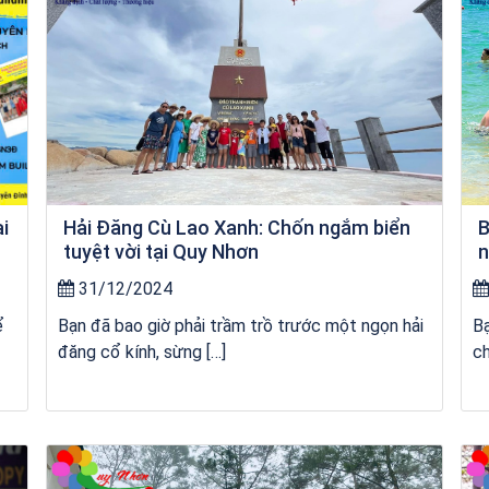
ai
Hải Đăng Cù Lao Xanh: Chốn ngắm biển
B
tuyệt vời tại Quy Nhơn
n
31/12/2024
ể
Bạn đã bao giờ phải trầm trồ trước một ngọn hải
Bạ
đăng cổ kính, sừng […]
ch
kỳ co