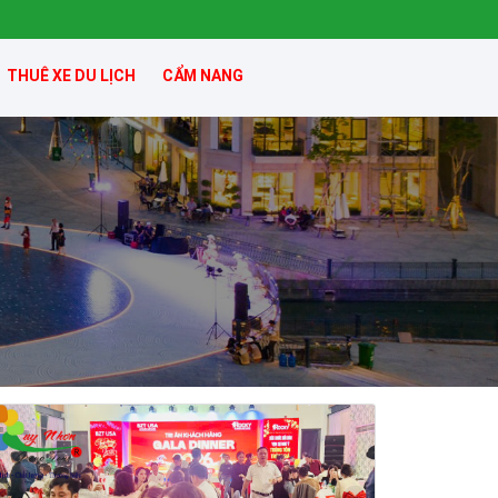
THUÊ XE DU LỊCH
CẨM NANG
kỳ co