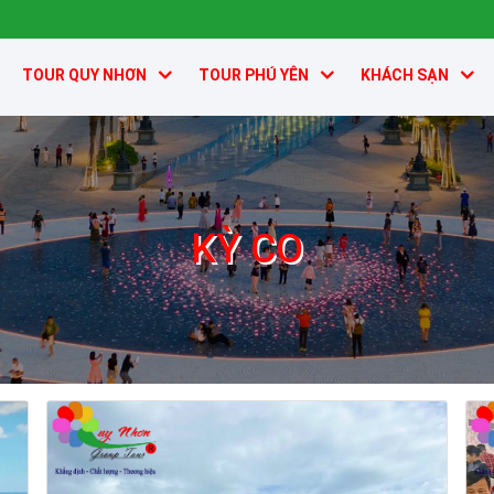
TOUR QUY NHƠN
TOUR PHÚ YÊN
KHÁCH SẠN
KỲ CO
kỳ co