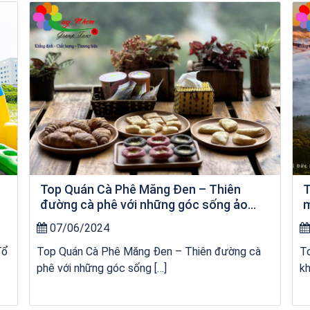
kỳ co
Top Quán Cà Phê Măng Đen – Thiên
T
đường cà phê với những góc sống ảo
m
“chất lừ”
07/06/2024
Tổ
Top Quán Cà Phê Măng Đen – Thiên đường cà
T
phê với những góc sống […]
kh