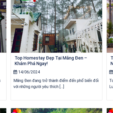
Top Homestay Đẹp Tại Măng Đen –
T
Khám Phá Ngay!
N
14/06/2024
c
Măng Đen đang trở thành điểm đến phổ biến đối
T
với những người yêu thích […]
Lư
kỳ co