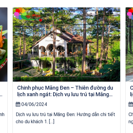
kỳ co
u
Chinh phục Măng Đen – Thiên đường du
C
a
lịch xanh ngát: Dịch vụ lưu trú tại Măng
l
Đen
04/06/2024
anh
Dịch vụ lưu trú tại Măng Đen: Hướng dẫn chi tiết
Ch
cho du khách 1. […]
ng