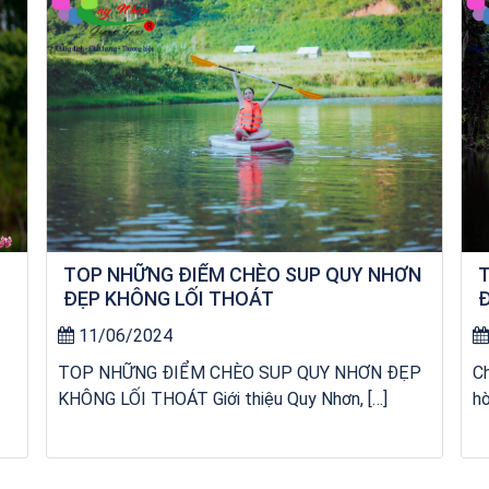
TOP NHỮNG ĐIỂM CHÈO SUP QUY NHƠN
T
ĐẸP KHÔNG LỐI THOÁT
Đ
R
11/06/2024
TOP NHỮNG ĐIỂM CHÈO SUP QUY NHƠN ĐẸP
C
KHÔNG LỐI THOÁT Giới thiệu Quy Nhơn, […]
hò