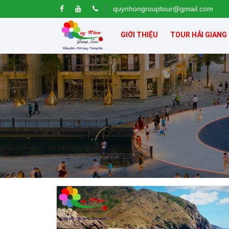
quynhongrouptour@gmail.com
GIỚI THIỆU
TOUR HẢI GIANG
kỳ co