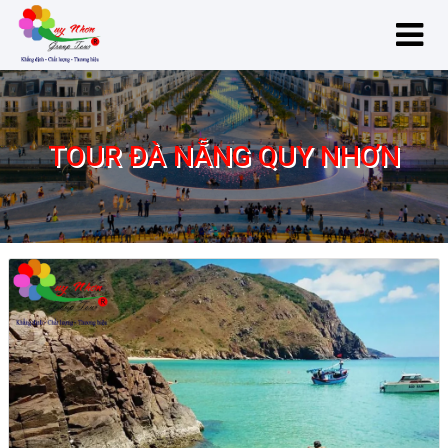
TOUR ĐÀ NẴNG QUY NHƠN
Tour Đà Nẵng Quy Nhơn