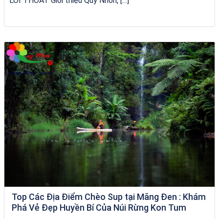
LỐI THOÁT Giới thiệu Quy Nhơn, […]
Tour Đà Nẵng Quy Nhơn
Top Các Địa Điểm Chèo Sup tại Măng Đen : Khám
Phá Vẻ Đẹp Huyền Bí Của Núi Rừng Kon Tum