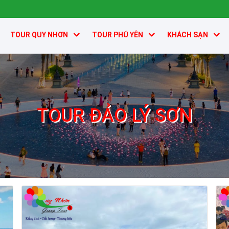
TOUR QUY NHƠN
TOUR PHÚ YÊN
KHÁCH SẠN
TOUR ĐẢO LÝ SƠN
Tour Đảo Lý Sơn