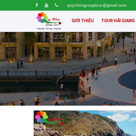
quynhongrouptour@gmail.com
GIỚI THIỆU
TOUR HẢI GIANG
Tour Đảo Lý Sơn