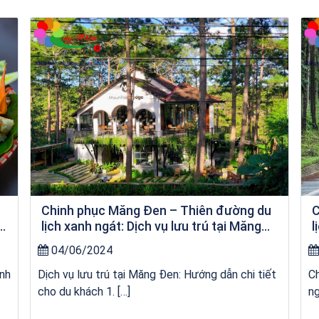
Tour Đảo Lý Sơn
u
Chinh phục Măng Đen – Thiên đường du
C
a
lịch xanh ngát: Dịch vụ lưu trú tại Măng
l
Đen
04/06/2024
anh
Dịch vụ lưu trú tại Măng Đen: Hướng dẫn chi tiết
Ch
cho du khách 1. […]
ng