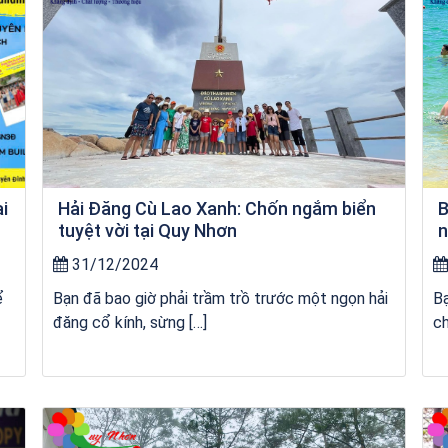
ai
Hải Đăng Cù Lao Xanh: Chốn ngắm biển
B
tuyệt vời tại Quy Nhơn
n
31/12/2024
ể
Bạn đã bao giờ phải trầm trồ trước một ngọn hải
Bạ
đăng cổ kính, sừng […]
ch
Tour Đảo Lý Sơn