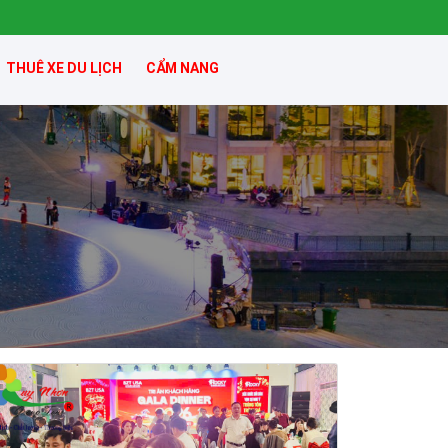
THUÊ XE DU LỊCH
CẨM NANG
Tour Đảo Lý Sơn