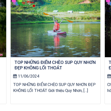
TOP NHỮNG ĐIỂM CHÈO SUP QUY NHƠN
T
ĐẸP KHÔNG LỐI THOÁT
Đ
R
11/06/2024
TOP NHỮNG ĐIỂM CHÈO SUP QUY NHƠN ĐẸP
C
KHÔNG LỐI THOÁT Giới thiệu Quy Nhơn, […]
hò