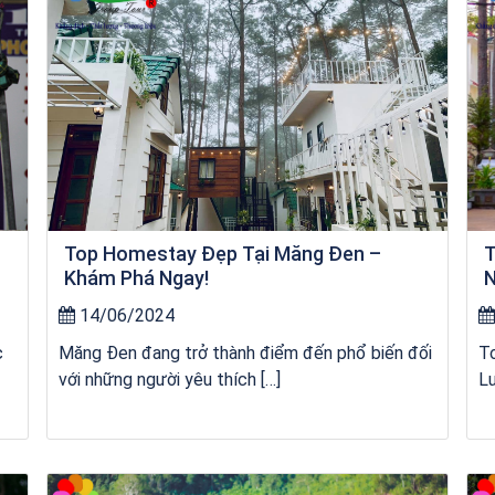
Top Homestay Đẹp Tại Măng Đen –
T
Khám Phá Ngay!
N
14/06/2024
c
Măng Đen đang trở thành điểm đến phổ biến đối
T
với những người yêu thích […]
Lư
Tour Đảo Lý Sơn