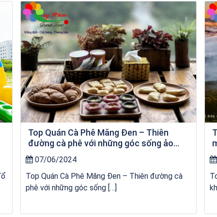
Tour Đảo Lý Sơn
Top Quán Cà Phê Măng Đen – Thiên
T
đường cà phê với những góc sống ảo
m
“chất lừ”
07/06/2024
Tổ
Top Quán Cà Phê Măng Đen – Thiên đường cà
T
phê với những góc sống […]
kh