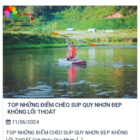
tour ghép Hòn Khô
TOP NHỮNG ĐIỂM CHÈO SUP QUY NHƠN ĐẸP
KHÔNG LỐI THOÁT
11/06/2024
TOP NHỮNG ĐIỂM CHÈO SUP QUY NHƠN ĐẸP KHÔNG