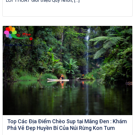
LỐI THOÁT Giới thiệu Quy Nhơn, […]
tour ghép Hòn Khô
Top Các Địa Điểm Chèo Sup tại Măng Đen : Khám
Phá Vẻ Đẹp Huyền Bí Của Núi Rừng Kon Tum