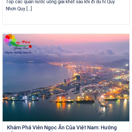
Top các quán nước uống giải khát sau khi đi du hí Quy
Nhơn Quy […]
tour ghép Hòn Khô
Khám Phá Viên Ngọc Ẩn Của Việt Nam: Hướng