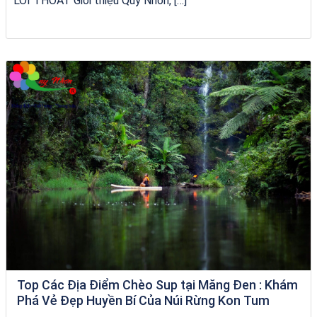
LỐI THOÁT Giới thiệu Quy Nhơn, […]
Tour Gia Lai Quy Nhơn
Top Các Địa Điểm Chèo Sup tại Măng Đen : Khám
Phá Vẻ Đẹp Huyền Bí Của Núi Rừng Kon Tum