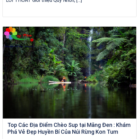
LỐI THOÁT Giới thiệu Quy Nhơn, […]
Tour Lào Cai Quy Nhơn
Top Các Địa Điểm Chèo Sup tại Măng Đen : Khám
Phá Vẻ Đẹp Huyền Bí Của Núi Rừng Kon Tum