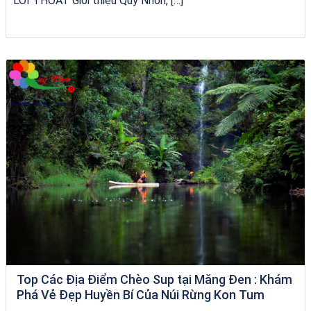
LỐI THOÁT Giới thiệu Quy Nhơn, […]
Tour Quy Nhơn 3 Đảo
Top Các Địa Điểm Chèo Sup tại Măng Đen : Khám
Phá Vẻ Đẹp Huyền Bí Của Núi Rừng Kon Tum