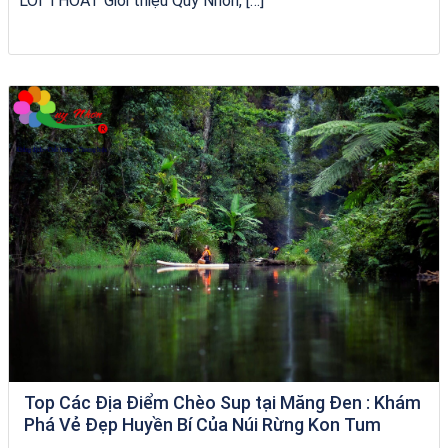
LỐI THOÁT Giới thiệu Quy Nhơn, […]
Tour Sóc Trăng Phú Yên
Top Các Địa Điểm Chèo Sup tại Măng Đen : Khám
Phá Vẻ Đẹp Huyền Bí Của Núi Rừng Kon Tum