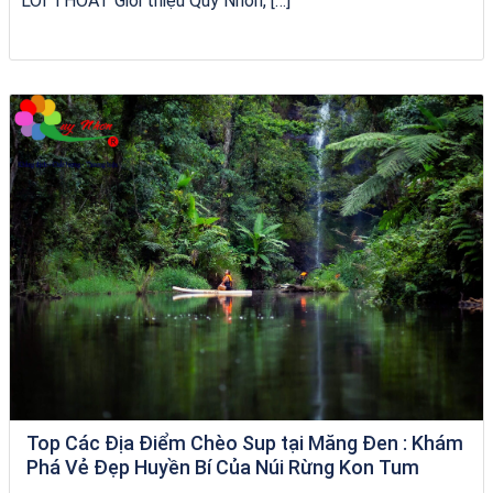
LỐI THOÁT Giới thiệu Quy Nhơn, […]
VÉ HẢI GIANG
Top Các Địa Điểm Chèo Sup tại Măng Đen : Khám
Phá Vẻ Đẹp Huyền Bí Của Núi Rừng Kon Tum