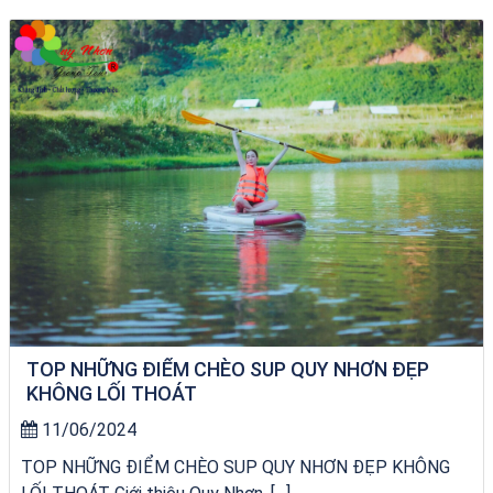
VÉ HẢI GIANG
TOP NHỮNG ĐIỂM CHÈO SUP QUY NHƠN ĐẸP
KHÔNG LỐI THOÁT
11/06/2024
TOP NHỮNG ĐIỂM CHÈO SUP QUY NHƠN ĐẸP KHÔNG